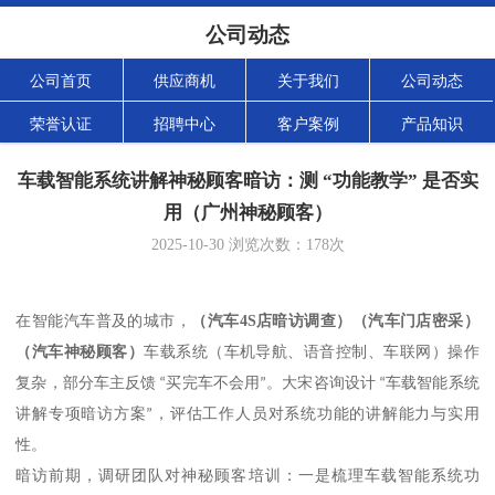
公司动态
公司首页
供应商机
关于我们
公司动态
荣誉认证
招聘中心
客户案例
产品知识
车载智能系统讲解神秘顾客暗访：测 “功能教学” 是否实
用（广州神秘顾客）
2025-10-30
浏览次数：
178
次
（
汽车
4S
店暗访调查
）（
汽车门店密采
）
在智能汽车普及的城市，
（
汽车神秘顾客
）
车载系统（车机导航、语音控制、车联网）操作
复杂，部分车主反馈
“
买完车不会用
”
。大宋咨询设计
“
车载智能系统
讲解专项暗访方案
”
，评估工作人员对系统功能的讲解能力与实用
性。
暗访前期，调研团队对神秘顾客培训：一是梳理车载智能系统功