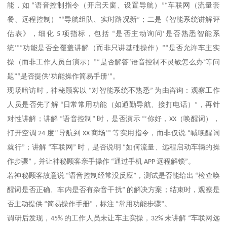
能，如
“
语音控制指令（开启天窗、设置导航）
”“
车联网（流量套
餐、远程控制）
”“
导航组队、实时路况新
”
；二是《智能系统讲解评
估表》，细化
5
项指标，包括
“
是否主动询问
‘
是否熟悉智能系
统
’”“
功能是否全覆盖讲解（而非只讲基础操作）
”“
是否允许车主实
操（而非工作人员自演示）
”“
是否解答
‘
语音控制不灵敏怎么办
’
等问
题
”“
是否提供
‘
功能操作简易手册
’”
。
现场暗访时，神秘顾客以
“
对智能系统不熟悉
”
为由咨询：观察工作
人员是否先了解
“
日常常用功能（如通勤导航、接打电话）
”
，再针
对性讲解；讲解
“
语音控制
”
时，是否演示
“‘
你好，
XX
（唤醒词），
打开空调
24
度
’‘
导航到
XX
商场
’”
等实用指令，而非仅说
“
喊唤醒词
就行
”
；讲解
“
车联网
”
时，是否说明
“
如何流量、远程启动车辆的操
作步骤
”
，并让神秘顾客亲手操作
“
通过手机
APP
远程解锁
”
。
若神秘顾客故意说
“
语音控制经常没反应
”
，测试是否能给出
“
检查唤
醒词是否正确、车内是否有杂音干扰
”
的解决方案；结束时，观察是
否主动提供
“
简易操作手册
”
，标注
“
常用功能步骤
”
。
调研后发现，
45%
的工作人员未让车主实操，
32%
未讲解
“
车联网远