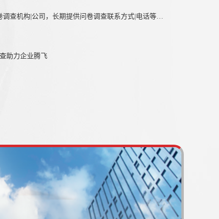
深圳大宋咨询有限公司是一家问卷调查机构|公司，长期提供问卷调查联系方式|电话等服务,业务范围覆盖：广州/韶关/深圳/东莞/中山/珠海/汕头/佛山/江门/湛江等全国区域，欢迎来电咨询问卷调查费用|资料多少钱等信息。
查助力企业腾飞​