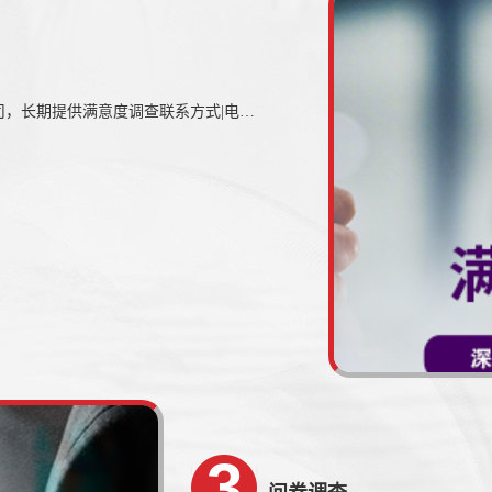
深圳大宋咨询有限公司是一家满意度调查机构|公司，长期提供满意度调查联系方式|电话等服务,业务范围覆盖：广州/韶关/深圳/东莞/中山/珠海/汕头/佛山/江门/湛江等全国区域，欢迎来电咨询满意度调查费用|资料多少钱等信息。