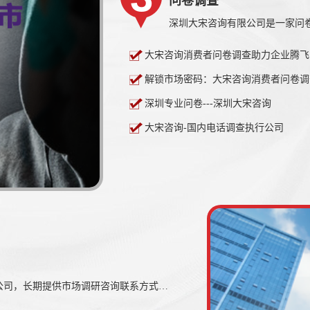
问卷调查
大宋咨询消费者问卷调查助力企业腾飞
解锁市场密码：大宋咨询消费者问卷调
深圳专业问卷---深圳大宋咨询
大宋咨询-国内电话调查执行公司
深圳大宋咨询有限公司是一家市场调研咨询机构|公司，长期提供市场调研咨询联系方式|电话等服务,业务范围覆盖：广州/韶关/深圳/东莞/中山/珠海/汕头/佛山/江门/湛江等全国区域，欢迎来电咨询市场调研咨询费用|资料多少钱等信息。