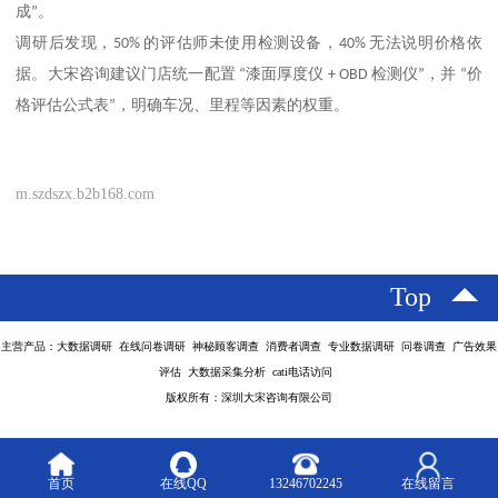
成
”
。
调研后发现，
50%
的评估师未使用检测设备，
40%
无法说明价格依
据。大宋咨询建议门店统一配置
“
漆面厚度仪
+ OBD
检测仪
”
，并
“
价
格评估公式表
”
，明确车况、里程等因素的权重。
m.szdszx.b2b168.com
Top
主营产品：大数据调研 在线问卷调研 神秘顾客调查 消费者调查 专业数据调研 问卷调查 广告效果
评估 大数据采集分析 cati电话访问
版权所有：深圳大宋咨询有限公司
首页
在线QQ
13246702245
在线留言