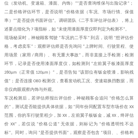
位（发动机、变速箱、漆面、内饰）
”“
是否查询维保与出险记录
”
；
二是价格评估环节，是否说明
“
价格依据（车况、市场行情、保值
率）
”“
是否提供书面评估
”
。调研团队《二手车评估评估表》，将上
述要点细化为
7
项指标，如
“
未使用漆面厚度仪即判定为检测不
”
。
现场秘采时，神秘顾客驾驶
“
车况的二手车
”
到店，说明
“
想评估价
格，考虑卖车
”
：观察评估师是否先询问
“
上牌时间、行驶里程、使
用场景（家用
/
商用）、有无重大事故
”
，而非直接上手检测；检测
环节，记录是否使用漆面厚度仪，如检测到
“
左前翼子板漆面厚度
280μm
（正常值
120μm
）
”
，是否告知
“
该部位有钣金喷漆，影响残
值
”
；是否连接
OBD
检测仪，查看发动机工况、变速箱换挡数据，而
非仅肉眼观察内饰与外观。
车况检测后，若评估师报出评估价，神秘顾客会追问
“
价格怎么算
的
”
，测试是否能提供具体依据，如
“
同年份同配置车型市场价在
XX
范围，你的车行驶里程少，加
XX
，左前翼子板钣金，减
XX
，终评估
价
XX”
，若仅说
“
价格公道
”
无依据，则标记为
“
价格透明性不达
标
”
。同时，询问
“
是否提供书面
”
，观察是否包含
“
项目、、价格构