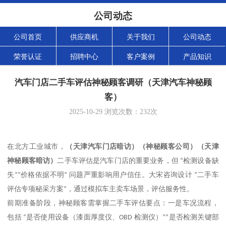
公司动态
公司首页
供应商机
关于我们
公司动态
荣誉认证
招聘中心
客户案例
产品知识
汽车门店二手车评估神秘顾客调研（天津汽车神秘顾
客）
2025-10-29
浏览次数：
232
次
（
天津
汽车门店暗访
）（神秘顾客
公司
）（
天津
在北方工业城市，
神秘顾客暗访
）
二手车评估是汽车门店的重要业务，但
“
检测设备缺
失
”“
价格依据不明
”
问题严重影响用户信任。大宋咨询设计
“
二手车
评估专项秘采方案
”
，通过模拟车主卖车场景，评估服务性。
前期准备阶段，神秘顾客需掌握二手车评估要点：一是车况流程，
包括
“
是否使用设备（漆面厚度仪、
OBD
检测仪）
”“
是否检测关键部