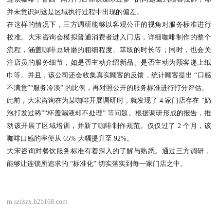
并未意识到这是区域执行过程中出现的偏差。
在这样的情况下，三方调研能够以客观公正的视角对服务标准进行
校准。大宋咨询会模拟普通消费者进入门店，详细咖啡制作的整个
流程，涵盖咖啡豆研磨的粗细程度、萃取的时长等；同时，也会关
注店员的服务细节，如是否主动介绍新品、是否主动为顾客递上纸
巾等。并且，该公司还会收集真实顾客的反馈，统计顾客提出 “口感
不满意”“服务冷淡” 的比例，再对照公开的服务标准进行打分评估。
此前，大宋咨询在为某咖啡开展调研时，就发现了 4 家门店存在 “奶
泡打发过稀”“杯盖漏液却不处理” 等问题。根据调研形成的报告，推
动该开展了区域培训，并新了咖啡制作规范。仅仅过了 2 个月，该
咖啡口感的率便从 65% 大幅提升至 92%。
大宋咨询对餐饮服务标准有着深入的了解与熟悉。通过三方调研，
能够让连锁所追求的 “标准化” 切实落实到每一家门店之中。
m.szdszx.b2b168.com