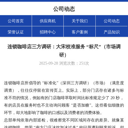
公司动态
公司首页
供应商机
关于我们
公司动态
荣誉认证
招聘中心
客户案例
产品知识
连锁咖啡店三方调研：大宋校准服务 “标尺”（市场调
研）
2025-09-28
浏览次数：
251
次
连锁咖啡店所倡导的 “标准化”（深圳三方调研）（市场）（满意度
调查），往往仅停留在宣传页上。实际上，部分门店存在诸多与标
准不符的情况，例如有的门店咖啡萃取时间比标准规定少了 20 秒，
有的店员在服务时也不主动询问顾客 “是否加糖”。这些看似细微的
环节，却大地影响了咖啡的口感以及消费者的消费体验。
总部单纯依靠内部巡检，很难察觉不同区域间存在的差异。就像某
连锁咖啡，曾因 “南方门店冰饮加冰过多” 的问题遭到顾客投诉，却