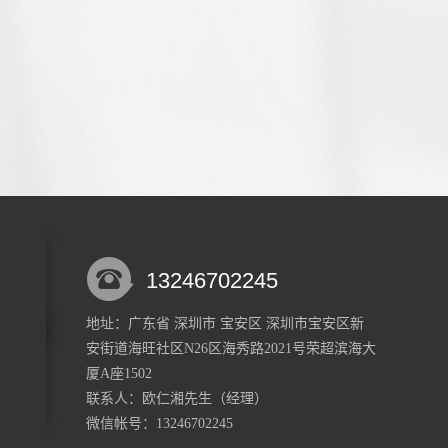
13246702245
地址：广东省 深圳市 宝安区 深圳市宝安区新
安街道海旺社区N26区海秀路2021号荣超滨海大
厦A座1502
联系人：欧仁湘
先生
（经理）
微信帐号：13246702245