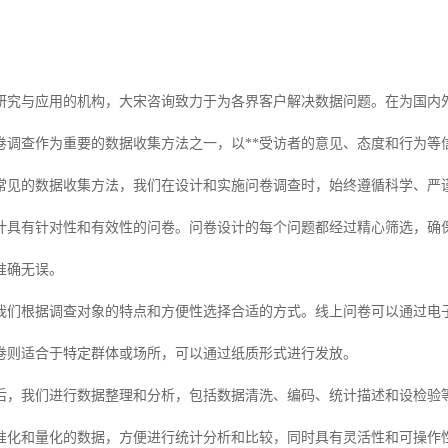
研究与应用的机构，大宋咨询致力于为各界客户解决数据问题。在为国内外
卷调查作为重要的数据收集方法之一，以**受访者的意见、态度和行为等
常见的数据收集方法，我们在设计和实施问卷调查时，始终遵循科学、严谨
计具有针对性和有效性的问卷。问卷设计的每个问题都经过精心筛选，确
准确无误。
我们根据调查对象的特点和方便性选择合适的方式。线上问卷可以通过电
卷则适合于特定群体或场所，可以通过纸质形式进行发放。
后，我们进行数据整理和分析，包括数据清洗、编码、统计描述和设检验等
准化和量化的数据，方便进行统计分析和比较，同时具有灵活性和可操作