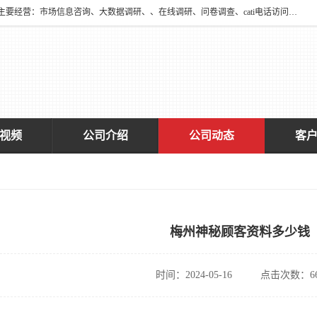
深圳大宋咨询有限公司2016年于深圳市宝安区新安街道海旺社区成立。主要经营：市场信息咨询、大数据调研、、在线调研、问卷调查、cati电话访问、神秘顾客调查、广告效果评估、消费者调查、大数据采集分析等，从事广告业务、国内贸易、数据采集、数据处理；公共文明测评。
视频
公司介绍
公司动态
客
梅州神秘顾客资料多少钱
时间：2024-05-16
点击次数：66