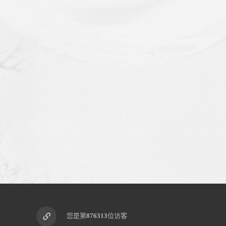
您是第
876313
位访客