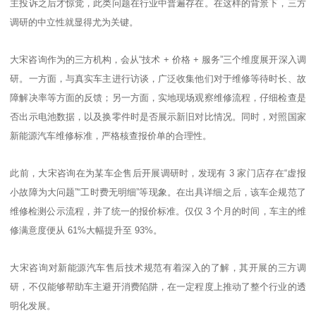
主投诉之后才惊觉，此类问题在行业中普遍存在。在这样的背景下，三方
调研的中立性就显得尤为关键。
大宋咨询作为的三方机构，会从“技术 + 价格 + 服务”三个维度展开深入调
研。一方面，与真实车主进行访谈，广泛收集他们对于维修等待时长、故
障解决率等方面的反馈；另一方面，实地现场观察维修流程，仔细检查是
否出示电池数据，以及换零件时是否展示新旧对比情况。同时，对照国家
新能源汽车维修标准，严格核查报价单的合理性。
此前，大宋咨询在为某车企售后开展调研时，发现有 3 家门店存在“虚报
小故障为大问题”“工时费无明细”等现象。在出具详细之后，该车企规范了
维修检测公示流程，并了统一的报价标准。仅仅 3 个月的时间，车主的维
修满意度便从 61%大幅提升至 93%。
大宋咨询对新能源汽车售后技术规范有着深入的了解，其开展的三方调
研，不仅能够帮助车主避开消费陷阱，在一定程度上推动了整个行业的透
明化发展。