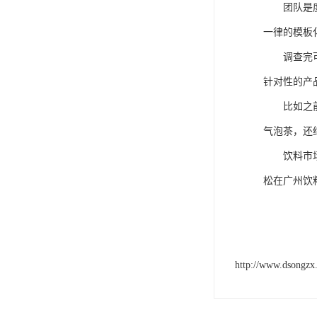
团队是
一律的模板
调查完
针对性的产
比如之
气泡茶，还
饮料市
松在广州饮
http://www.dsongzx