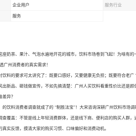
企业用户
服务行业
服务
这座奶茶、果汁、气泡水遍地开花的城市，饮料市场卷到飞起！为啥有的
摸透广州消费者的真实需求！
对饮料的要求可太讲究了：既要口感好，又要健康无负担；既要符合老广
风出新品、砸钱做宣传，不如先搞清楚：广州人买饮料看重性价比还是颜
啥差异？
，的饮料消费者调查就成了的
“制胜法宝”！大宋咨询深耕广州饮料市场
调查覆盖：不管是线上年轻消费群体，还是线下商、便利店的购买人群，
的真实反馈，摸清大家的购买习惯、口味偏好和消费动机。