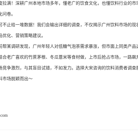
度拉满！深耕广州本地市场多年，懂老广的饮食文化，也懂饮料行业的市
化问卷。
可不止给一堆数据！我们会输出详细的调查，不仅揭示广州饮料市场的现
品优化、营销策略建议。
前帮某调研发现，广州年轻人对低糖气泡茶需求暴涨，但市面上同类产品
结合老广喜欢的竹蔗茅根、冬瓜薏米等食材做，上市后抢占市场，一路飙
场竞争激烈，与其盲目试错，不如发力。选择大宋咨询的饮料消费者调查
料市场脱颖而出～
.com