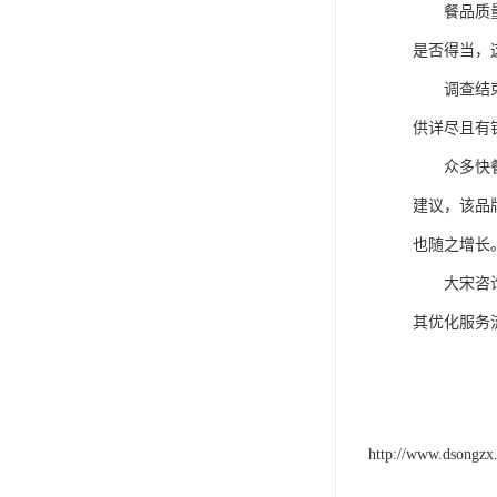
餐品质
是否得当，
调查结
供详尽且有
众多快
建议，该品
也随之增长
大宋咨
其优化服务
http://www.dsongzx