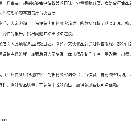
量同样重要。神秘顾客会评估餐品的口味、分量和新鲜度，看是否符合品
这些都影响顾客满意度与忠诚度。
束后，大宋咨询
（
上海快餐店神秘顾客暗访
）
的数据分析团队会汇总、梳
针对性的报告，指出问题并给出改进建议。
餐店引入此项服务后成效显著。例如，某快餐品牌通过调查发现，部分门
牌调整点餐流程，加强后厨人员培训，优化餐品制作工序。整改后，出餐
。
询
（
广州快餐店神秘顾客
）
的神秘顾客调查
（
上海快餐店神秘顾客暗访
）
流程、提升餐品质量，在竞争中脱颖而出，赢得多顾客认可与信赖。
.com