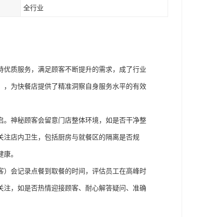
全行业
持优质服务，满足顾客不断提升的需求，成了行业
）
，为快餐店提供了精准洞察自身服务水平的有效
启。神秘顾客会留意门店整体环境，如是否干净整
关注店内卫生，包括厨房与就餐区的隔离是否规
健康。
客
）
会记录点餐到取餐的时间，评估员工在高峰时
关注，如是否热情迎接顾客、耐心解答疑问、准确