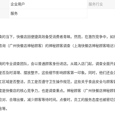
企业用户
服务行业
服务
奏的当下，快餐店因便捷高效备受消费者青睐。然而，在激烈竞争中，如
咨询
（
广州快餐店神秘顾客
）
的神秘顾客调查
（
上海快餐店神秘顾客暗访
询的专业调查团队，会以普通顾客身份进店。从踏入店门起，调查全面开
是否及时清理、摆放整齐，这些细节影响顾客第一印象。同时，他们还会
工区域是否整洁，员工是否遵守卫生操作规范，这些关乎食品安全与顾客
度是快餐店的核心竞争力，也是调查重点。神秘顾客
（
广州快餐店神秘顾
应对、合理出餐，减少顾客等待时间。点餐时，员工的服务态度也被密切
息等。