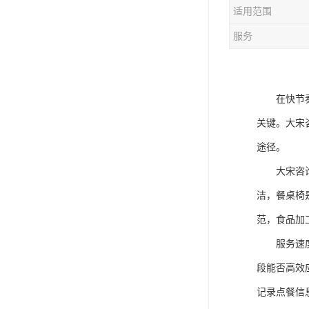
适用范围
服务
在快节
关键。大宋
途径。
大宋咨
洁，餐桌椅
范，食品加
服务速
段能否高效
记录点餐信