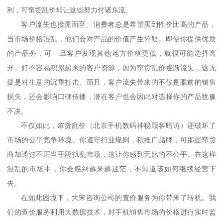
利，可窜货乱价却让这些努力付诸东流。
客户流失也接踵而至。消费者总是希望买到性价比高的产品，
当市场价格混乱，他们会对产品的价值产生怀疑。即使你提供优质
的产品务，可一旦客户发现其他地方价格更低，就很可能选择离
开。好不容易积累起来的客户资源，因为窜货乱价逐渐流失，这无
疑是对生意的沉重打击。而且，客户流失带来的不仅是眼前的销售
损失，还会影响口碑传播，潜在客户也会因此对选择你的产品犹豫
不决。
不仅如此，窜货乱价
（
北京手机数码
神秘顾客
暗访
）
还破坏了
市场的公平竞争环境。你遵守行业规则，积推广品牌，可那些窜货
商却通过不正当手段扰乱市场，这让你感到无比的不公平。在这样
混乱的市场中，你会感到越来越迷茫，不知道该如何继续经营下
去。
在如此困境下，大宋咨询公司的查价服务为你带来了转机。我
们的查价服务利用大数据技术，对手机销售市场的价格进行实时监