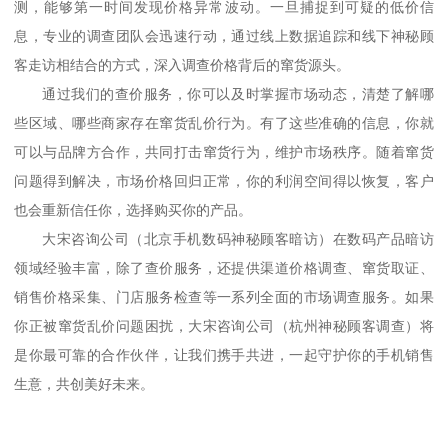
测，能够第一时间发现价格异常波动。一旦捕捉到可疑的低价信
息，专业的调查团队会迅速行动，通过线上数据追踪和线下神秘顾
客走访相结合的方式，深入调查价格背后的窜货源头。
通过我们的查价服务，你可以及时掌握市场动态，清楚了解哪
些区域、哪些商家存在窜货乱价行为。有了这些准确的信息，你就
可以与品牌方合作，共同打击窜货行为，维护市场秩序。随着窜货
问题得到解决，市场价格回归正常，你的利润空间得以恢复，客户
也会重新信任你，选择购买你的产品。
大宋咨询公司
（
北京手机数码
神秘顾客
暗访
）
在数码产品暗访
领域经验丰富，除了查价服务，还提供渠道价格调查、窜货取证、
销售价格采集、门店服务检查等一系列全面的市场调查服务。如果
你正被窜货乱价问题困扰，大宋咨询公司
（
杭州
神秘顾客
调查
）
将
是你最可靠的合作伙伴，让我们携手共进，一起守护你的手机销售
生意，共创美好未来。