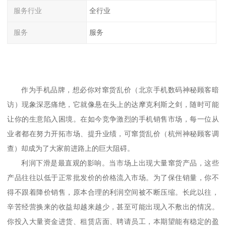
服务行业
全行业
服务
服务
作为手机品牌，想必你对窜货乱价
（
北京手机数码
神秘顾客
暗
访
）
现象深恶痛绝，它就像悬在头上的达摩克利斯之剑，随时可能
让你的生意陷入困境。在如今竞争激烈的手机销售市场，每一位从
业者都在努力开拓市场、提升业绩，可窜货乱价
（
杭州
神秘顾客
调
查
）
却成为了大家前进路上的巨大阻碍。
利润下滑是最直观的影响。当市场上出现大量窜货产品，这些
产品往往以低于正常批发价的价格流入市场。为了保住销量，你不
得不跟着降价销售，原本合理的利润空间被不断压缩。长此以往，
辛苦经营换来的收益却越来越少，甚至可能出现入不敷出的情况。
你投入大量资金进货、租赁店面、聘请员工，本期望能有稳定的盈