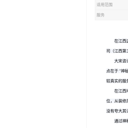
适用范围
服务
在江西
司
（
江西第
大宋咨
点在于
“神
较真实的服
在江西
位，从装修
没有夸大其
通过神