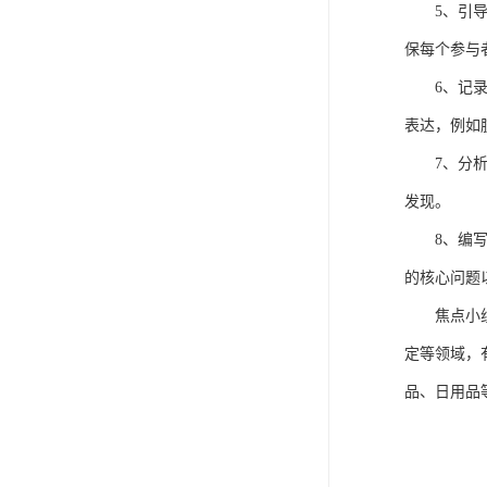
5、
引
保每个参与
6、
记
表达，例如
7、
分
发现。
8、
编
的核心问题
焦点小
定等领域，
品、日用品