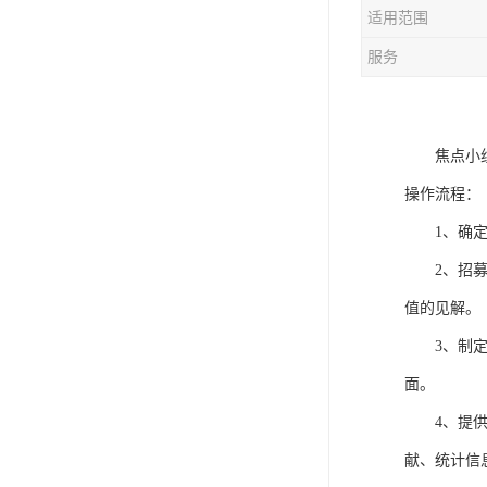
适用范围
服务
焦点小
操作流程：
1、
确
2、
招
值的见解。
3、
制
面。
4、
提
献、统计信