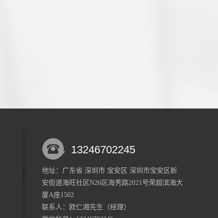
13246702245
地址：广东省 深圳市 宝安区 深圳市宝安区新
安街道海旺社区N26区海秀路2021号荣超滨海大
厦A座1502
联系人：欧仁湘
先生
（经理）