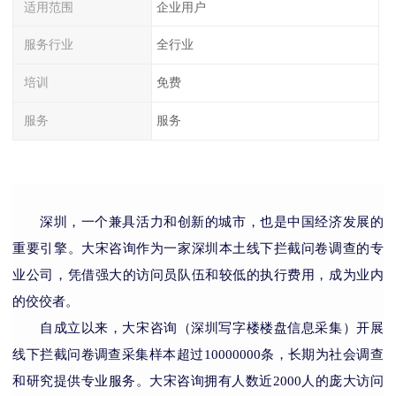
适用范围
企业用户
服务行业
全行业
培训
免费
服务
服务
深圳，一个兼具活力和创新的城市，也是中国经济发展的
重要引擎。
大宋咨询作为
一家
深圳本土
线下拦截问卷调查的
专
业
公司，凭借强大的访问员队伍和较低的执行费用，成为业内
的佼佼者。
自成立以来，
大宋咨询
（深圳写字楼楼盘信息采集）
开展
线下拦截问卷调查
采集样本超过
1
0000000
条，长期
为社会调查
和研究提供专业服务
。大宋咨询
拥有人数
近
2000
人的
庞大访问