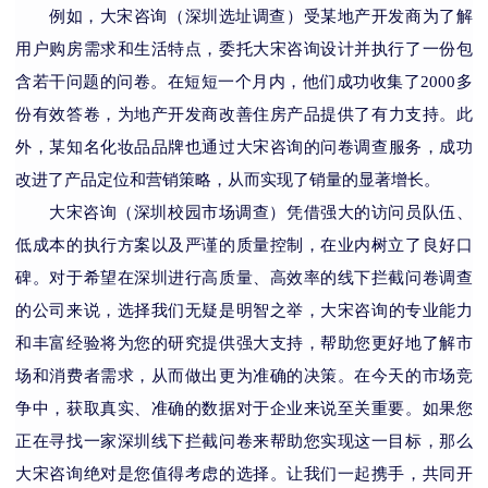
例如，
大宋咨询
（深圳选址调查）
受
某
地产开发商
为了解
用户
购房需求和生活特点
，委托
大宋咨询
设计并执行了一份包
含
若干
问题的问卷。在短短一个月内，他们成功收集了
2
000
多
份有效答卷，为
地产开发商
改善
住房产品
提供了有力支持。此
外，某知名化妆品品牌也通过
大宋咨询
的
问卷调查
服务，成功
改进了产品定位和营销策略，从而实现了销量的显著增长。
大宋咨询
（深圳校园市场调查）
凭借强大的访问员队伍、
低成本的执行方案以及严谨的质量控制，在业内树立了良好口
碑。对于希望在深圳进行高质量、高效率的线下拦截问卷调查
的公司来说，选择
我们
无疑是明智之举
，大宋咨询
的专业能力
和丰富经验将为您的研究提供强大支持，帮助您更好地了解市
场和消费者需求，从而做出更为准确的决策。在今天的市场竞
争中，获取真实、准确的数据对于企业来说至关重要。如果您
正在寻找一家深圳线下拦截问卷来帮助您实现这一目标，那么
大宋咨询
绝对是您值得考虑的选择。让我们一起携手，共同开