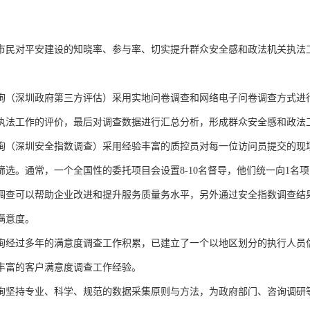
市民
对平安建设的知晓率、参与率、切实提升群众安全感和政法机关执法
询（深圳政府第三方评估）
采用实地问卷调查和网络电子问卷调查方式进
执法工作的评价，最后对调查数据进行汇总分析，形成群众安全感和政法
询（深圳安全指数调查）
采用经验丰富的质控员对每一位访问员提交的现
筛选。通常，一个全国性的委托项目会设置
8-10名督导，他们统一向1
调查可以帮助企业改进和提升服务质量务水平，另外通过
安全指数
调查结
满意度。
询经过多年的满意度调查工作积累，已建立了一个以地区划分的执行人员
丰富的客户满意度调查工作经验。
询坚持专业、科学、规范的数据采集原则与方法，为政府部门、咨询调研