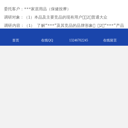
委托客户：***家居用品（保健按摩）

调研对象：（1）本品及主要竞品的现有用户（2）普通大众

调研内容：（1） 了解“***”及其竞品的品牌形象 （2）“***”产品
的购买以及使用体验，以及消费者对于产品及销售环节的改进建议
首页
在线QQ
13246702245
在线留言
（3）对地铁早八点（竖版）***进行测试

调研方法：（1）拦截访问（2）焦点小组座谈会 

调研样本量：（1）拦截访问：有效问卷400份 （2）焦点小组座谈
会：3组

委托客户：***广告有限公司

调研对象：机场旅客

调研内容：（1）机场LED电视屏的媒体价值评估（2）深圳旅游广告
投放后效果评估（3）研究目标人群基本特征

调研方法：拦截访问

调研地点：机场内
