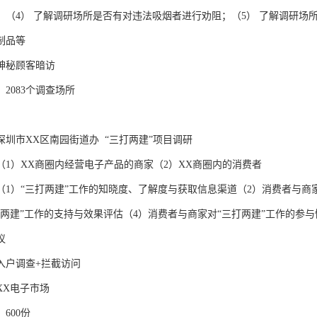
；（4） 了解调研场所是否有对违法吸烟者进行劝阻；（5） 了解调研场所
制品等

神秘顾客暗访

2083个调查场所

圳市XX区南园街道办  “三打两建”项目调研

（1）XX商圈内经营电子产品的商家（2）XX商圈内的消费者

（1）“三打两建”工作的知晓度、了解度与获取信息渠道（2）消费者与商
打两建”工作的支持与效果评估（4）消费者与商家对“三打两建”工作的参与


户调查+拦截访问

X电子市场

00份
