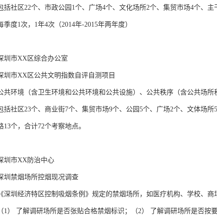
括社区22个、市政公园1个、广场4个、文化场所2个、集贸市场4个、主干道
季度1次，1年4次（2014年-2015年两年度）

深圳市XX区综合办公室

深圳市XX区公共文明指数自评自测项目

公共环境（含卫生环境和公共环境和公共设施）、公共秩序（含公共场所秩
包括社区23个、商业街7个、集贸市场9个、公园5个、广场2个、文体场所
13个，合计72个考察地点。

圳市XX防治中心

深圳禁烟场所控烟现况调查

《深圳经济特区控制吸烟条例》规定的禁烟场所，如医疗机构、学校、商场
（1） 了解调研场所是否张贴合格禁烟标识；（2） 了解调研场所是否按