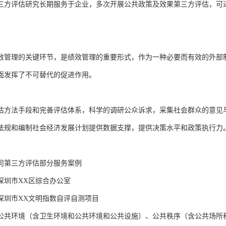
三方评估研究长期服务于企业，多次开展公共政策及效果第三方评估，可


效管理的关键环节，是绩效管理的重要形式，作为一种必要而有效的外部
面发挥了不可替代的促进作用。

估方法手段和完善评估体系，科学的调研公众诉求，采集社会群众的意见
法规和编制社会经济发展计划提供数据支撑，提供决策水平和政策执行力。
司第三方评估部分服务案例

深圳市XX区综合办公室

深圳市XX文明指数自评自测项目

公共环境（含卫生环境和公共环境和公共设施）、公共秩序（含公共场所秩