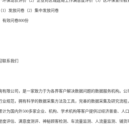
**环保现状评价（2）企业对区城建局工作满意度评价（3）区环保宣传教
（1）发放问卷（2）集中发放问卷

有效问卷800份

迎联系我们



询有限公司，是一家致力于为各界客户解决数据问题的数据服务机构。公
行业规范，拥有科学的数据采集方法及工具，完善的数据采集及研究流程，
累计为国内外500多家企业、机构、学术机构等客户提供过经济普查、人
誉度评估、满意度测评、神秘顾客检测、车流量监测、人流量监测、铺货率