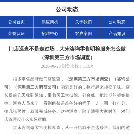
公司动态
公司首页
供应商机
关于我们
公司动态
荣誉认证
招聘中心
客户案例
产品知识
门店巡查不是走过场，大宋咨询零售明检服务怎么做
（深圳第三方市场调查）
2026-06-23
浏览次数：
113
次
很多零售品牌做门店巡查，
（深圳
第三方市场调查
）（
咨询公
司
）（深圳第三方调研公司）
初衷是好的，执行起来却变了味。店
长提前几天收到通知，带着员工大扫除、补台账、把过期的标签换
掉。巡查人员来了，看到的都是准备好的样子，走一圈、打打分、
拍几张照片，就算完成任务。这种巡查，除了浪费大家时间，对门
店管理没什么实际帮助。
大宋咨询做零售明检巡查，从一开始就不走这条路。我们的逻