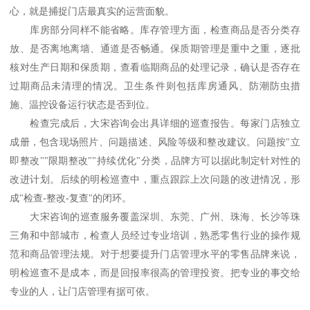
心，就是捕捉门店最真实的运营面貌。
库房部分同样不能省略。库存管理方面，检查商品是否分类存
放、是否离地离墙、通道是否畅通。保质期管理是重中之重，逐批
核对生产日期和保质期，查看临期商品的处理记录，确认是否存在
过期商品未清理的情况。卫生条件则包括库房通风、防潮防虫措
施、温控设备运行状态是否到位。
检查完成后，大宋咨询会出具详细的巡查报告。每家门店独立
成册，包含现场照片、问题描述、风险等级和整改建议。问题按
"立
即整改""限期整改""持续优化"分类，品牌方可以据此制定针对性的
改进计划。后续的明检巡查中，重点跟踪上次问题的改进情况，形
成"检查-整改-复查"的闭环。
大宋咨询的巡查服务覆盖深圳、东莞、广州、珠海、长沙等珠
三角和中部城市，检查人员经过专业培训，熟悉零售行业的操作规
范和商品管理法规。对于想要提升门店管理水平的零售品牌来说，
明检巡查不是成本，而是回报率很高的管理投资。把专业的事交给
专业的人，让门店管理有据可依。