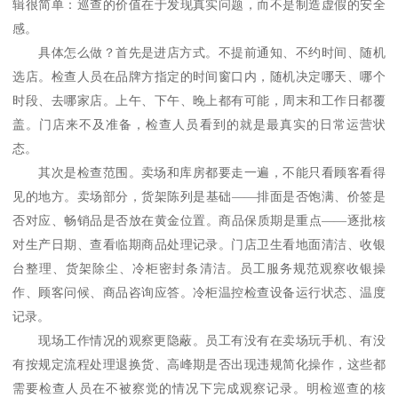
辑很简单：巡查的价值在于发现真实问题，而不是制造虚假的安全
感。
具体怎么做？首先是进店方式。不提前通知、不约时间、随机
选店。检查人员在品牌方指定的时间窗口内，随机决定哪天、哪个
时段、去哪家店。上午、下午、晚上都有可能，周末和工作日都覆
盖。门店来不及准备，检查人员看到的就是最真实的日常运营状
态。
其次是检查范围。卖场和库房都要走一遍，不能只看顾客看得
见的地方。卖场部分，货架陈列是基础
——排面是否饱满、价签是
否对应、畅销品是否放在黄金位置。商品保质期是重点——逐批核
对生产日期、查看临期商品处理记录。门店卫生看地面清洁、收银
台整理、货架除尘、冷柜密封条清洁。员工服务规范观察收银操
作、顾客问候、商品咨询应答。冷柜温控检查设备运行状态、温度
记录。
现场工作情况的观察更隐蔽。员工有没有在卖场玩手机、有没
有按规定流程处理退换货、高峰期是否出现违规简化操作，这些都
需要检查人员在不被察觉的情况下完成观察记录。明检巡查的核