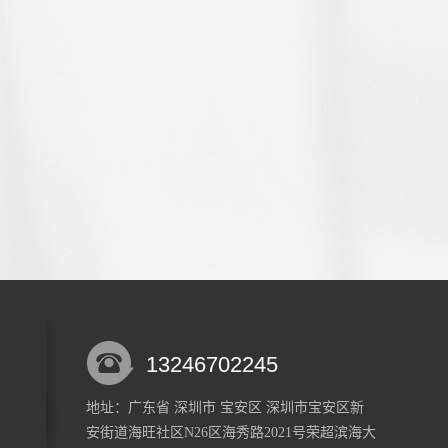
13246702245
地址：广东省 深圳市 宝安区 深圳市宝安区新
安街道海旺社区N26区海秀路2021号荣超滨海大