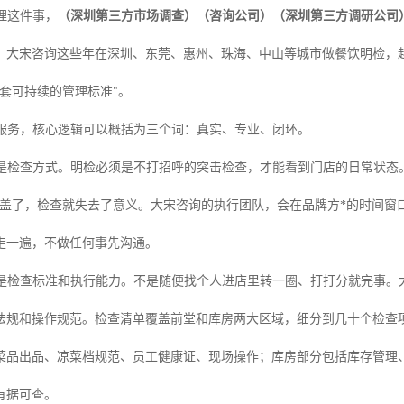
理这件事，
（深圳
第三方市场调查
）（
咨询公司
）（深圳第三方调研公司
。大宋咨询这些年在深圳、东莞、惠州、珠海、中山等城市做餐饮明检，
一套可持续的管理标准"。
服务，核心逻辑可以概括为三个词：真实、专业、闭环。
是检查方式。明检必须是不打招呼的突击检查，才能看到门店的日常状态
掩盖了，检查就失去了意义。大宋咨询的执行团队，会在品牌方*的时间窗
走一遍，不做任何事先沟通。
是检查标准和执行能力。不是随便找个人进店里转一圈、打打分就完事。
法规和操作规范。检查清单覆盖前堂和库房两大区域，细分到几十个检查
菜品出品、凉菜档规范、员工健康证、现场操作；库房部分包括库存管理
有据可查。