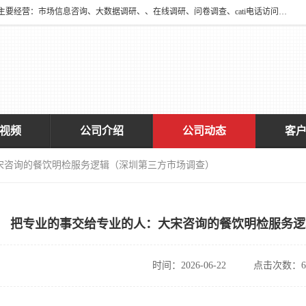
深圳大宋咨询有限公司2016年于深圳市宝安区新安街道海旺社区成立。主要经营：市场信息咨询、大数据调研、、在线调研、问卷调查、cati电话访问、神秘顾客调查、广告效果评估、消费者调查、大数据采集分析等，从事广告业务、国内贸易、数据采集、数据处理；公共文明测评。
视频
公司介绍
公司动态
客
宋咨询的餐饮明检服务逻辑（深圳第三方市场调查）
把专业的事交给专业的人：大宋咨询的餐饮明检服务逻
时间：2026-06-22
点击次数：6