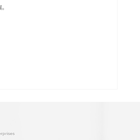
展。
erprises