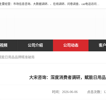
深圳大宋咨询有限公司2016年于深圳市宝安区新安街道海旺社区成立。主要经营：市场信息咨询、大数据调研、、在线调研、问卷调查、cati电话访问、神秘顾客调查、广告效果评估、消费者调查、大数据采集分析等，从事广告业务、国内贸易、数据采集、数据处理；公共文明测评。
视频
公司介绍
公司动态
客
赋能日用品品牌精准破局
大宋咨询：深度消费者调研，赋能日用品
时间：2026-06-06
点击次数：12