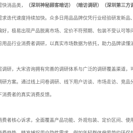
需快消品类，
（深圳神秘顾客暗访）（暗访调研）（深圳第三方
需求迭代速度持续加快。众多日用品品牌仅凭行业经验研发新品
偏好，极易出现产品脱离市场、定价不符预期、包装不受认可等
日用品行业消费者调研，以真实市场数据为依托，助力品牌读懂
层调研，大宋咨询拥有完善的调研体系与广泛的调研覆盖渠道，
调研方案。通过线上问卷调研、线下用户访谈、市场走访、竞品
下消费者的真实消费反馈。
消费者核心诉求，全面覆盖产品功能、外观包装、定价区间、使
消费趋势，精准捕捉用户隐性需求，例如年轻群体偏爱简约环保