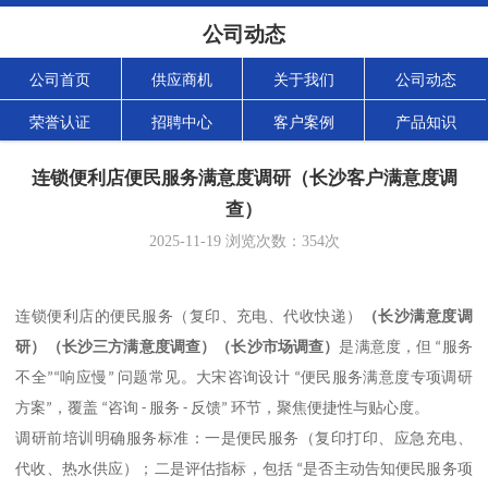
公司动态
公司首页
供应商机
关于我们
公司动态
荣誉认证
招聘中心
客户案例
产品知识
连锁便利店便民服务满意度调研（长沙客户满意度调
查）
2025-11-19
浏览次数：
354
次
（
长沙满意度调
连锁便利店的便民服务（复印、充电、代收快递）
研
）（
长沙三方满意度调查
）（
长沙市场调查
）
是满意度，但
“
服务
不全
”“
响应慢
”
问题常见。大宋咨询设计
“
便民服务满意度专项调研
方案
”
，覆盖
“
咨询
-
服务
-
反馈
”
环节，聚焦便捷性与贴心度。
调研前培训明确服务标准：一是便民服务（复印打印、应急充电、
代收、热水供应）；二是评估指标，包括
“
是否主动告知便民服务项