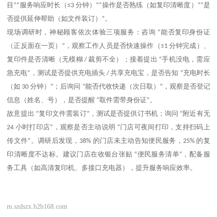
目
”“
服务响应时长（
≤3
分钟）
”“
操作是否熟练（如复印清晰度）
”“
是
否提供延伸帮助（如文件装订）
”
。
现场调研时，神秘顾客依次体验三项服务：咨询
“
能否复印身份证
（正反面在一页）
”
，观察工作人员是否快速操作（
≤1
分钟完成）、
复印件是否清晰（无模糊
/
裁剪不全）；接着提出
“
手机没电，需应
急充电
”
，测试是否提供充电插头
/
共享充电宝，是否告知
“
充电时长
（如
30
分钟）
”
；后询问
“
能否代收快递（次日取）
”
，观察是否登记
信息（姓名、号），是否提醒
“
取件需带身份证
”
。
故意提出
“
复印文件需装订
”
，测试是否提供订书机；询问
“
附近有无
24
小时打印店
”
，观察是否主动说明
“
门店可夜间打印，支持扫码上
传文件
”
。调研后发现，
38%
的门店未主动告知便民服务，
25%
的复
印清晰度不达标。建议门店在收银台张贴
“
便民服务清单
”
，配备服
务工具（如高清复印机、多接口充电器），提升服务响应效率。
m.szdszx.b2b168.com