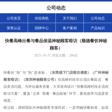
公司动态
公司首页
供应商机
关于我们
公司动态
荣誉认证
招聘中心
客户案例
产品知识
快餐高峰出餐与餐品保温神秘顾客暗访（顺德餐饮神秘
顾客）
2025-10-31
浏览次数：
284
次
（
东莞线下门店暗访调查
）（
广州神秘
快餐的
“
快
”
与
“
热
”
是体验，
顾客暗访
）（
深圳神秘顾客公司
）
但高峰时段常出现出餐延迟、餐
品变凉问题。为评估服务质量，大宋咨询设计
“
快餐高峰时段全流程
暗访方案
”
，覆盖
“
点单
-
取餐
-
餐品核验
”
环节，聚焦效率与温度双
维度。
暗访前，调研团队对神秘顾客专项培训：一是明确快餐标准，如高