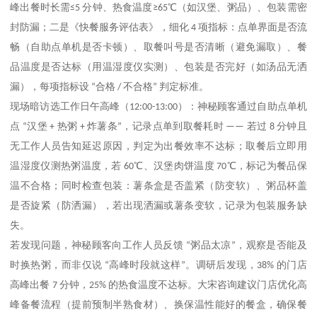
峰出餐时长需
≤5
分钟、热食温度
≥65℃
（如汉堡、粥品）、包装需密
封防漏；二是《快餐服务评估表》，细化
4
项指标：点单界面是否流
畅（自助点单机是否卡顿）、取餐叫号是否清晰（避免漏取）、餐
品温度是否达标（用温湿度仪实测）、包装是否完好（如汤品无洒
漏），每项指标设
“
合格
/
不合格
”
判定标准。
现场暗访选工作日午高峰（
12:00-13:00
）：神秘顾客通过自助点单机
点
“
汉堡
+
热粥
+
炸薯条
”
，记录点单到取餐耗时
——
若过
8
分钟且
无工作人员告知延迟原因，判定为出餐效率不达标；取餐后立即用
温湿度仪测热粥温度，若
60℃
、汉堡肉饼温度
70℃
，标记为餐品保
温不合格；同时检查包装：薯条盒是否盖紧（防变软）、粥品杯盖
是否旋紧（防洒漏），若出现洒漏或薯条变软，记录为包装服务缺
失。
若发现问题，神秘顾客向工作人员反馈
“
粥品太凉
”
，观察是否能及
时换热粥，而非仅说
“
高峰时段就这样
”
。调研后发现，
38%
的门店
高峰出餐
7
分钟，
25%
的热食温度不达标。大宋咨询建议门店优化高
峰备餐流程（提前预制半熟食材）、换保温性能好的餐盒，确保餐