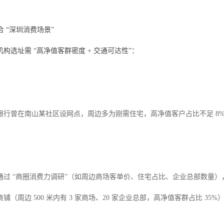
合 “深圳消费场景”
构选址需 “高净值客群密度 + 交通可达性”：
银行曾在南山某社区设网点，周边多为刚需住宅，高净值客户占比不足 8
通过 “商圈消费力调研”（如周边商场客单价、住宅占比、企业总部数量），结
（周边 500 米内有 3 家商场、20 家企业总部，高净值客群占比 35%