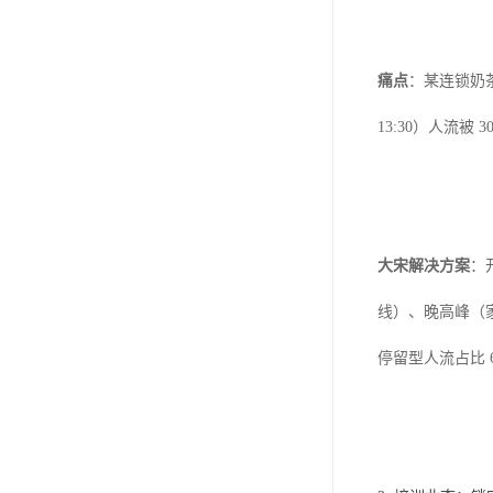
痛点
：某连锁奶茶
13:30）人流被
大宋解决方案
：
线）、晚高峰（家
停留型人流占比 6