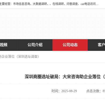
深圳大宋咨询有限公司2016年于深圳市宝安区新安街道海旺社区成立。主要经营：市场信息咨询、大数据调研、、在线调研、问卷调查、cati电话访问、神秘顾客调查、广告效果评估、消费者调查、大数据采集分析等，从事广告业务、国内贸易、数据采集、数据处理；公共文明测评。
视频
公司介绍
公司动态
客
助企业落位（深圳选址调查）
深圳商圈选址破局：大宋咨询助企业落位（
时间：2025-08-29
点击次数：85