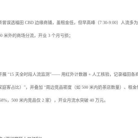
曾误选福田 CBD 边缘商铺，虽租金低，但早高峰（7:30-9:00）人流多
 300 米外的商场分流，开业 3 个月亏损；
开展 “15 天全时段人流监测”—— 用红外计数器 + 人工核验，记录福
庭客占比）”，并叠加 “周边竞品密度（如 500 米内奶茶店数量）、租
8%，500 米内竞品仅 2 家），开业月流水突破 40 万元。