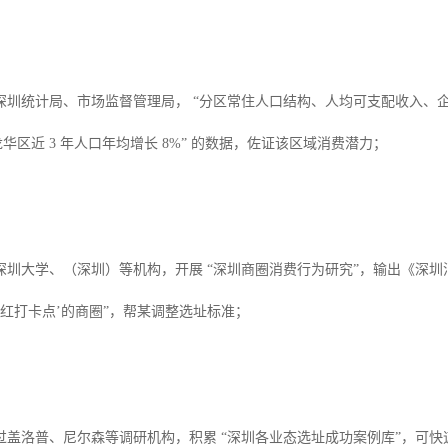
深圳统计局、市场监督管理局， “分区常住人口结构、人均可支配收入、企
龙华区近 3 年人口年均增长 8%” 的数据，佐证该区域消费潜力；
深圳大学、（深圳）等机构，开展 “深圳商圈消费行为研究”，输出《深圳
有网红打卡点’的商圈”，帮某调整选址标准；
过盖洛普、尼尔森等调研机构，积累 “深圳各业态选址成功案例库”，可快速