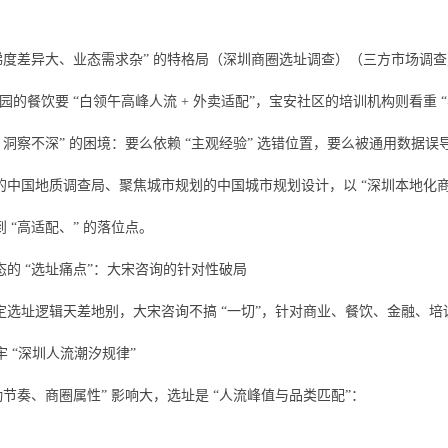
梯度差异大、业态需求杂” 的特格局（深圳商圈选址调查）（三方市场调查）（
园的餐饮要 “白领午高峰人流 + 外卖适配”，宝安社区的培训机构则看重 
、洞察不深” 的困境：要么依赖 “主观经验” 选错位置，要么被通用数
中国地质调查局、聚焦城市规划的中国城市规划设计，以 “深圳本地化商业
 “高适配、” 的落位点。
的 “选址痛点”：大宋咨询的针对性破局
定选址逻辑天差地别，大宋咨询不搞 “一切”，针对商业、餐饮、金融、
牢 “深圳人流潮汐规律”
勤节奏、商圈属性” 影响大，选址是 “人流峰值与品类匹配”：