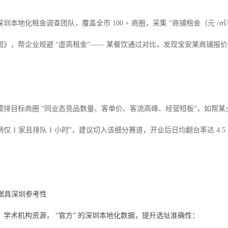
圳本地化租金调查团队，覆盖全市 100 + 商圈，采集 “商铺租金（元 /
》，帮企业规避 “虚高租金”—— 某餐饮通过对比，发现宝安某商铺报价
摸排目标商圈 “同业态竞品数量、客单价、客流高峰、经营短板”，如帮某
仅 1 家且排队 1 小时”，建议切入该细分赛道，开业后日均翻台率达 4.5
数据具深圳参考性
学术机构资源， “官方” 的深圳本地化数据，提升选址准确性：