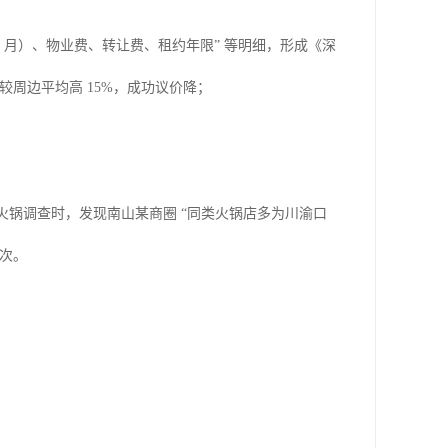
㎡/ 月）、物业费、转让费、租约年限” 等明细，形成《深
较周边平均高 15%，成功议价降；
火锅调查时，发现南山某商圈 “同类火锅店多为川渝口
 次。