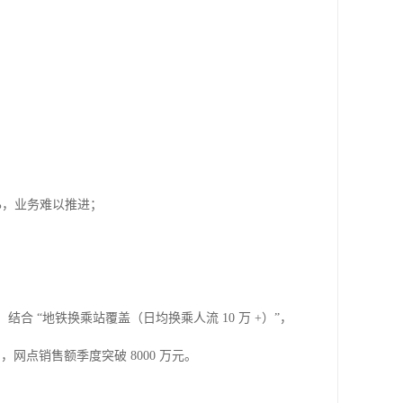
%，业务难以推进；
合 “地铁换乘站覆盖（日均换乘人流 10 万 +）”，
），网点销售额季度突破 8000 万元。