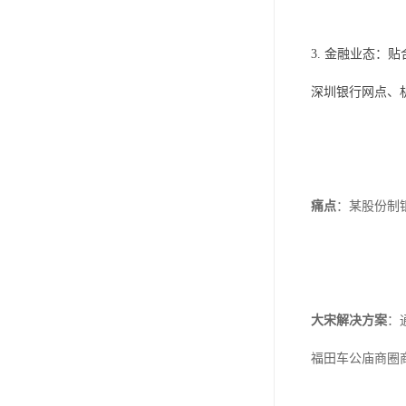
3. 金融业态：贴
深圳银行网点、机
痛点
：某股份制
大宋解决方案
：
福田车公庙商圈商铺