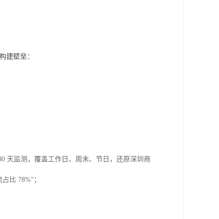
 构建壁垒：
15-30 天监测，覆盖工作日、周末、节日，还原深圳商
占比 78%”；