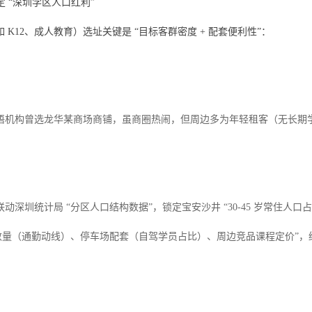
定 “深圳学区人口红利”
 K12、成人教育）选址关键是 “目标客群密度 + 配套便利性”：
语机构曾选龙华某商场商铺，虽商圈热闹，但周边多为年轻租客（无长期
联动深圳统计局 “分区人口结构数据”，锁定宝安沙井 “30-45 岁常住人口占比
楼数量（通勤动线）、停车场配套（自驾学员占比）、周边竞品课程定价”，