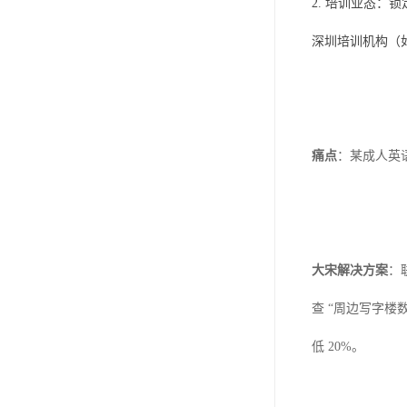
2. 培训业态：锁
深圳培训机构（如
痛点
：某成人英
大宋解决方案
：
查 “周边写字
低 20%。