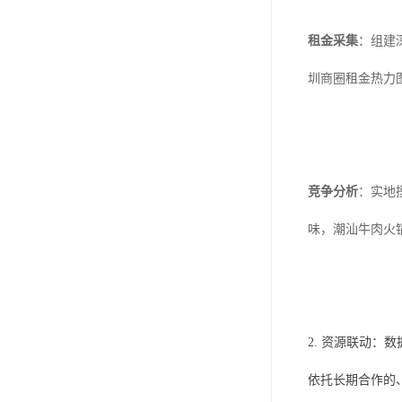
租金采集
：组建深
圳商圈租金热力图
竞争分析
：实地
味，潮汕牛肉火锅
2. 资源联动：
依托长期合作的、