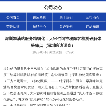
公司动态
公司首页
供应商机
关于我们
公司动态
荣誉认证
招聘中心
客户案例
产品知识
深圳加油站服务精细化：大宋咨询神秘顾客检测破解体
验痛点（深圳暗访调查）
2025-08-16
浏览次数：
879
次
加油站的服务竞争早已藏在 “加油递出的角度”“便利店商品的摆放高
度”“结算时唱收唱付的清晰度” 这些细节里（深圳神秘顾客调查）
（三方市场调查）（神秘顾客） —— 对深圳车主而言，早高峰加完
油能否快速拿到发票、雨天是否有工作人员帮忙擦后视镜，直接决
定下次是否再来，大宋咨询神秘顾客检测正是通过 “真人体验 + 数据
化评估”，将这些 “隐性体验” 转化为可优化的服务动作。
一、全场景检测：锚定深圳车主的 “体验触点”