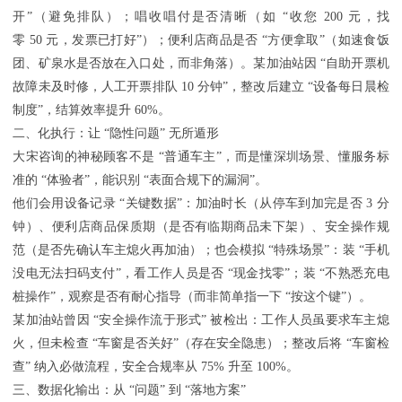
开”（避免排队）；唱收唱付是否清晰（如 “收您 200 元，找
零 50 元，发票已打好”）；便利店商品是否 “方便拿取”（如速食饭
团、矿泉水是否放在入口处，而非角落）。某加油站因 “自助开票机
故障未及时修，人工开票排队 10 分钟”，整改后建立 “设备每日晨检
制度”，结算效率提升 60%。
二、化执行：让 “隐性问题” 无所遁形
大宋咨询的神秘顾客不是 “普通车主”，而是懂深圳场景、懂服务标
准的 “体验者”，能识别 “表面合规下的漏洞”。
他们会用设备记录 “关键数据”：加油时长（从停车到加完是否 3 分
钟）、便利店商品保质期（是否有临期商品未下架）、安全操作规
范（是否先确认车主熄火再加油）；也会模拟 “特殊场景”：装 “手机
没电无法扫码支付”，看工作人员是否 “现金找零”；装 “不熟悉充电
桩操作”，观察是否有耐心指导（而非简单指一下 “按这个键”）。
某加油站曾因 “安全操作流于形式” 被检出：工作人员虽要求车主熄
火，但未检查 “车窗是否关好”（存在安全隐患）；整改后将 “车窗检
查” 纳入必做流程，安全合规率从 75% 升至 100%。
三、数据化输出：从 “问题” 到 “落地方案”