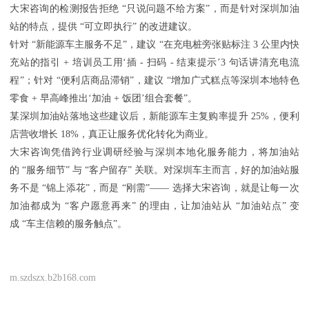
大宋咨询的检测报告拒绝 “只说问题不给方案”，而是针对深圳加油
站的特点，提供 “可立即执行” 的改进建议。
针对 “新能源车主服务不足”，建议 “在充电桩旁张贴标注 3 公里内快
充站的指引 + 培训员工用‘插 - 扫码 - 结束提示’3 句话讲清充电流
程”；针对 “便利店商品滞销”，建议 “增加广式糕点等深圳本地特色
零食 + 早高峰推出‘加油 + 饭团’组合套餐”。
某深圳加油站落地这些建议后，新能源车主复购率提升 25%，便利
店营收增长 18%，真正让服务优化转化为商业。
大宋咨询凭借跨行业调研经验与深圳本地化服务能力，将加油站
的 “服务细节” 与 “客户留存” 关联。对深圳车主而言，好的加油站服
务不是 “锦上添花”，而是 “刚需”—— 选择大宋咨询，就是让每一次
加油都成为 “客户愿意再来” 的理由，让加油站从 “加油站点” 变
成 “车主信赖的服务触点”。
m.szdszx.b2b168.com