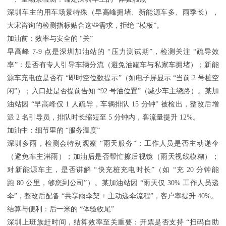
深圳车主的用车场景特殊（早高峰拥堵、新能源车多、雨季长），
大宋咨询的检测指标贴合这些需求，拒绝 “模板”。
加油前：效率与安全的 “关”
早高峰 7-9 点是深圳加油站的 “压力测试期”，检测关注 “疏导效
率”：是否有专人引导车辆分流（避免油罐车与私家车拥堵）；新能
源车充电位是否有 “即时空位数提示”（如电子屏显示 “当前 2 号桩空
闲”）；入口处是否提前告知 “92 号油位置”（减少车主绕路）。某加
油站因 “早高峰仅 1 人疏导，车辆排队 15 分钟” 被检出，整改后增
派 2 名引导员，排队时长缩短至 5 分钟内，客流量提升 12%。
加油中：细节里的 “服务温度”
深圳多雨，检测会特别观察 “雨天服务”：工作人员是否主动递伞
（避免车主淋雨）；加油后是否帮忙擦后视镜（雨天视线模糊）；
对新能源车主，是否讲解 “快充桩充电时长”（如 “充 20 分钟能
跑 80 公里，够您到公司”）。某加油站因 “雨天仅 30% 工作人员递
伞”，整改后配备 “共享雨伞架 + 主动递伞流程”，客户率提升 40%。
结算与便利：后一米的 “体验收尾”
深圳上班族赶时间，结算效率至关重要：开票是否支持 “扫码自助