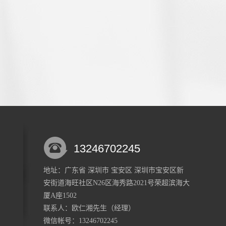
13246702245
地址：广东省 深圳市 宝安区 深圳市宝安区新
安街道海旺社区N26区海秀路2021号荣超滨海大
厦A座1502
联系人：欧仁湘
先生
（经理）
微信帐号：13246702245