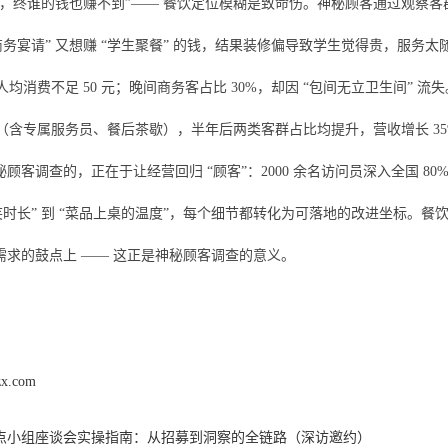
钱，终谁的钱也赚不到”—— 餐饮定位模糊是致命伤。神秘顾客通过观察
商务宴请” 又想赚 “学生聚餐” 的钱，结果装修偏导致学生觉得贵，服
但人均消费不足 50 元；晚间商务客占比 30%，却因 “包间无立卫生间” 
”（含专属服务员、餐后茶歇），半年后两类客群占比均提升，营收增长 35
顾客调查的，正在于让经营回归 “顾客”：2000 余名访问员深入全国 80%
笑时长” 到 “菜品上桌的温度”，每个细节都转化为可落地的改进坐标。
需求的鼓点上 —— 这正是神秘顾客调查的意义。
zx.com
点小组座谈会实操指南：从招募到洞察的全链路（深访邀约）