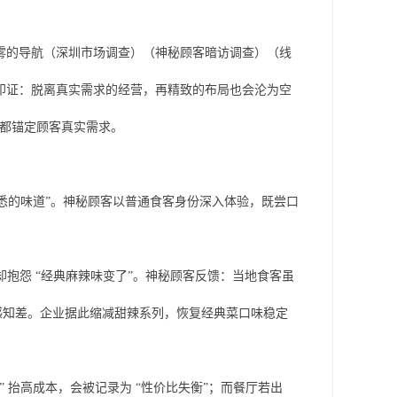
雾的导航（深圳市场调查）（神秘顾客暗访调查）（线
印证：脱离真实需求的经营，再精致的布局也会沦为空
整都锚定顾客真实需求。
熟悉的味道”。神秘顾客以普通食客身份深入体验，既尝口
客却抱怨 “经典麻辣味变了”。神秘顾客反馈：当地食客虽
价比感知差。企业据此缩减甜辣系列，恢复经典菜口味稳定
” 抬高成本，会被记录为 “性价比失衡”；而餐厅若出