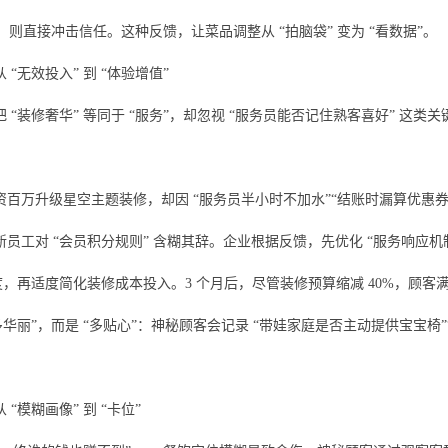
”，则直接冲击信任。这种反馈，让菜品调整从 “拍脑袋” 变为 “看数据”。
“无效投入” 到 “体验增值”
 “装修奢华” 等同于 “服务”，却忽视 “服务员能否记住熟客喜好” 这
：
百万升级星空主题装修，却因 “服务员半小时不加水”“结账时漏算优惠券”
员工对 “会员积分规则” 含糊其辞。企业根据反馈，先优化 “服务响应机制”
度，再适度简化装修成本投入。3 个月后，尽管装修预算缩减 40%，顾客满
多华丽”，而是 “多贴心”：神秘顾客会记录 “带娃家庭是否主动提供宝宝
“模糊画像” 到 “卡位”