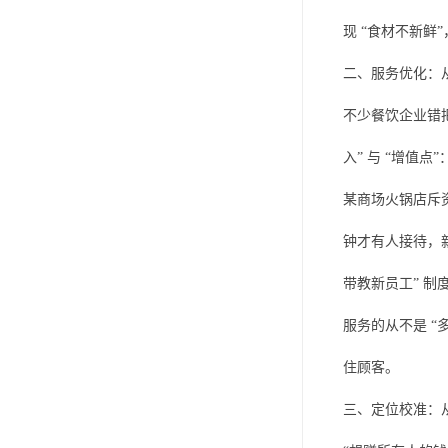
现 “食材不新鲜
二、服务优化：从 
不少餐饮企业错把
入” 与 “增值点”
某商场火锅店斥资
钟才有人接待，新
带教新员工” 制
服务的从不是 “
住顾客。
三、定位校准：从 