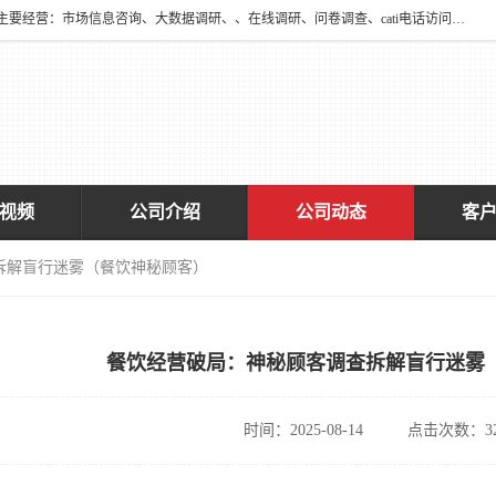
深圳大宋咨询有限公司2016年于深圳市宝安区新安街道海旺社区成立。主要经营：市场信息咨询、大数据调研、、在线调研、问卷调查、cati电话访问、神秘顾客调查、广告效果评估、消费者调查、大数据采集分析等，从事广告业务、国内贸易、数据采集、数据处理；公共文明测评。
视频
公司介绍
公司动态
客
拆解盲行迷雾（餐饮神秘顾客）
餐饮经营破局：神秘顾客调查拆解盲行迷雾
时间：2025-08-14
点击次数：32