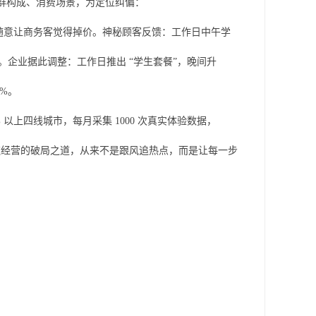
客群构成、消费场景，为定位纠偏：
务太随意让商务客觉得掉价。神秘顾客反馈：工作日中午学
流失。企业据此调整：工作日推出 “学生套餐”，晚间升
%。
 以上四线城市，每月采集 1000 次真实体验数据，
餐饮经营的破局之道，从来不是跟风追热点，而是让每一步