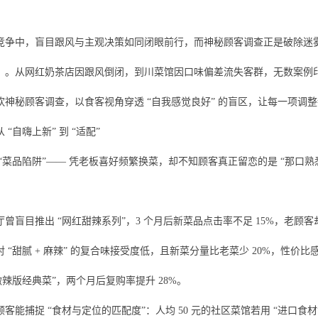
竞争中，盲目跟风与主观决策如同闭眼前行，而神秘顾客调查正是破除迷
）。从网红奶茶店因跟风倒闭，到川菜馆因口味偏差流失客群，无数案例
饮神秘顾客调查，以食客视角穿透 “自我感觉良好” 的盲区，让每一项调
“自嗨上新” 到 “适配”
“菜品陷阱”—— 凭老板喜好频繁换菜，却不知顾客真正留恋的是 “那口
曾盲目推出 “网红甜辣系列”，3 个月后新菜品点击率不足 15%，老顾
 “甜腻 + 麻辣” 的复合味接受度低，且新菜分量比老菜少 20%，性
微辣版经典菜”，两个月后复购率提升 28%。
客能捕捉 “食材与定位的匹配度”：人均 50 元的社区菜馆若用 “进口食材