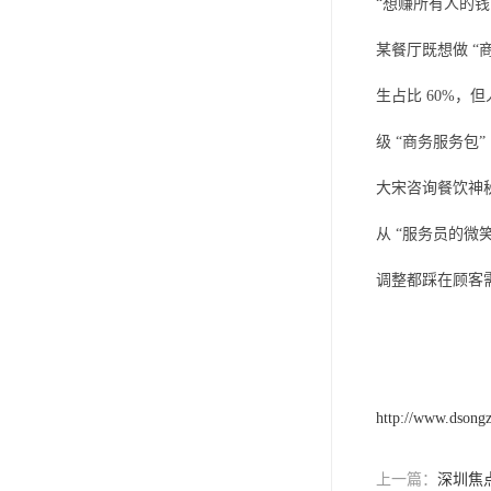
“想赚所有人的
某餐厅既想做 “
生占比 60%，
级 “商务服务包
大宋咨询餐饮神秘
从 “服务员的微
调整都踩在顾客
http://www.dsong
上一篇：
深圳焦