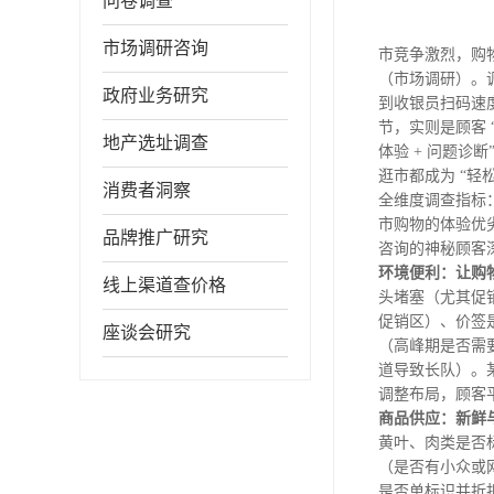
问卷调查
市场调研咨询
市竞争激烈，购
（市场调研）。调
政府业务研究
到收银员扫码速
节，实则是顾客 
地产选址调查
体验 + 问题诊断
逛市都成为 “轻
消费者洞察
全维度调查指标：
市购物的体验优劣
品牌推广研究
咨询的神秘顾客
环境便利：让购物
线上渠道查价格
头堵塞（尤其促销
促销区）、价签是
座谈会研究
（高峰期是否需
道导致长队）。
调整布局，顾客平
商品供应：新鲜
黄叶、肉类是否
（是否有小众或
是否单标识并折扣