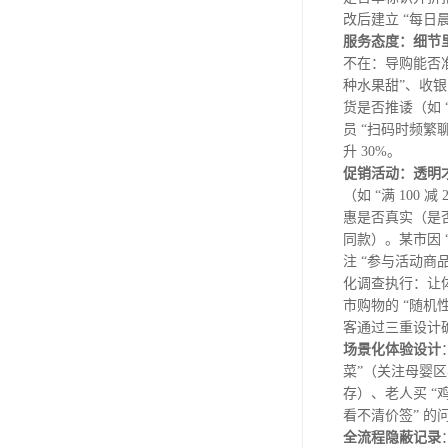
改后建立 “每日
服务态度：细节
不在：导购能否准
种水果甜”、收银
货是否推诿（如 
员 “扫码时频繁
升 30%。
促销活动：透明
（如 “满 100
惠是否真实（是否
同款）。某市因 
注 “参与活动商
化调查执行：让体
市购物的 “随机性
客通过三重设计
场景化体验设计
菜”（关注母婴区
存）、老人买 “
看不清价签” 的
全流程隐蔽记录