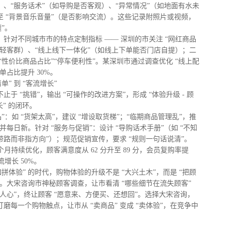
）、“服务话术”（如导购是否客观）、“异常情况”（如地面有水未
至 “背景音乐音量”（是否影响交流）。这些记录附照片或视频，
”。
：针对不同城市市的特点定制指标 —— 深圳的市关注 “网红商品
年轻客群）、“线上线下一体化”（如线上下单能否门店自提）；二
“性价比商品占比”“停车便利性”。某深圳市通过调查优化 “线上配
单占比提升 30%。
单” 到 “客流增长”
于 “挑错”，输出 “可操作的改进方案”，形成 “体验升级 - 顾
长” 的闭环。
品”：如 “货架太高”，建议 “增设取货梯”；“临期商品管理乱”，推
 并每日新。针对 “服务与促销”：设计 “导购话术手册”（如 “不知
路而非指方向”）；规范促销宣传，要求 “规则一句话说清”。
 个月持续优化，顾客满意度从 62 分升至 89 分，会员复购率提
流增长 50%。
如拼体验” 的时代，购物体验的升级不是 “大兴土木”，而是 “把顾
。大宋咨询市神秘顾客调查，让市看清 “哪些细节在流失顾客”
人心”，终让顾客 “愿意来、方便买、还想回”。选择大宋咨询，
磨每一个购物触点，让市从 “卖商品” 变成 “卖体验”，在竞争中