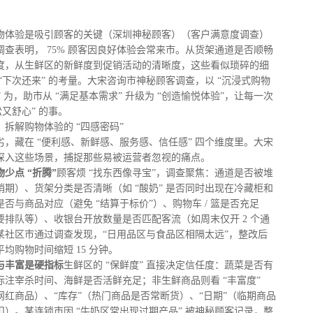
物体验是吸引顾客的关键（深圳神秘顾客）（客户满意度调查）
查表明， 75% 顾客因良好体验会常来市。从货架通道是否顺畅
度，从生鲜区的新鲜度到促销活动的清晰度，这些看似琐碎的细
“下次还来” 的考量。大宋咨询市神秘顾客调查，以 “沉浸式购物
” 为，助市从 “满足基本需求” 升级为 “创造愉悦体验”，让每一次
松又舒心” 的事。
拆解购物体验的 “四感密码”
，藏在 “便利感、新鲜感、服务感、信任感” 四个维度里。大宋
深入这些场景，捕捉那些易被运营者忽视的痛点。
少点 “折腾”
顾客烦 “找东西像寻宝”，调查聚焦：通道是否被堆
期）、货架分类是否清晰（如 “酸奶” 是否同时出现在冷藏柜和
否与商品对应（避免 “结算于标价”）、购物车 / 篮是否充足
要排队等）、收银台开放数量是否匹配客流（如周末仅开 2 个通
某社区市通过调查发现，“日用品区与食品区相隔太远”，整改后
均购物时间缩短 15 分钟。
与丰富是硬指标
生鲜区的 “保鲜度” 直接决定信任度：蔬菜是否有
标注宰杀时间、海鲜是否活鲜充足；非生鲜商品则看 “丰富度”
网红商品）、“库存”（热门商品是否常断货）、“日期”（临期商品
）。某连锁市因 “牛奶区常出现过期产品” 被神秘顾客记录，整