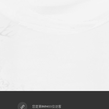
您是第
869411
位访客