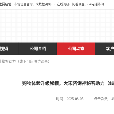
深圳大宋咨询有限公司2016年于深圳市宝安区新安街道海旺社区成立。主要经营：市场信息咨询、大数据调研、、在线调研、问卷调查、cati电话访问、神秘顾客调查、广告效果评估、消费者调查、大数据采集分析等，从事广告业务、国内贸易、数据采集、数据处理；公共文明测评。
视频
公司介绍
公司动态
客
神秘客助力（线下门店暗访调查）
购物体验升级秘籍，大宋咨询神秘客助力（线
时间：2025-08-05
点击次数：45