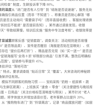
晨间检查” 制度，生鲜投诉率下降 80%。
里的温度
从 “进门是否有人引导” 到 “结账是否说谢谢”，服务无处
确指引商品位置（而非 “不知道”）、称重员是否耐心解答 “哪
员是否主动询问 “需要袋子吗”（而非直接收费）、客服处理退换
“拆封后不能退” 是否提前告知）。某市通过调查发现，收银
聊天” 导致结算慢，培训后实施 “服务中专注度考核”，收银效率提
才显诚意
顾客反感 “促销套路”，调查关注：活动规则是否易懂
 减 20” 是否限品类）、宣传是否醒目（海报是否贴在显眼处）、优
存在 “提价后再打折”）、赠品是否兑现（如 “买一送一” 是否送
“促销海报写‘全场 8 折’却限部分商品” 引发不满，整改后明确标
品范围”，促销参与率提升 45%。
验评估 “落地可改”
” 特点，要求调查既 “贴近日常” 又 “覆盖”。大宋咨询的神秘顾
确保评估有效。
：模拟不同顾客的购物习惯 —— 宝妈采购 “奶粉 + 纸尿裤 + 蔬
与生鲜区距离）、上班族买 “速食 + 零食”（关注便捷性与晚班库
鸡蛋 + 日用品”（关注价格标签清晰度与帮扶）。某市针对 “老人
问题，将字体放大并增加语音价签，老年客群占比提升 20%。
：从 “推购物车进门” 到 “拎袋离店”，记录 “商品摆放问题”（如层