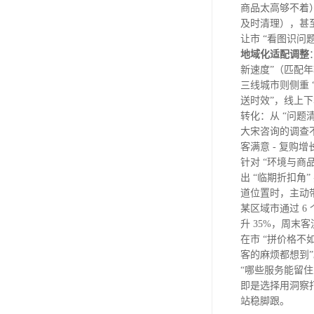
商品太高够不着
及时清理），甚
让市 “看图识问题
地域化适配调整
新速度”（匹配
三线城市则侧重 
送时效”，线上下
转化：从 “问题清
大宋咨询的调查不止
客满意 - 复购增
针对 “环境与商
出 “临期折扣角”
道位置时，主动带
某区域市通过 6
升 35%，周末客
在市 “拼价格不
客的麻烦都想到”
“哪些服务能留住
即是选择用洞察打
站稳脚跟。