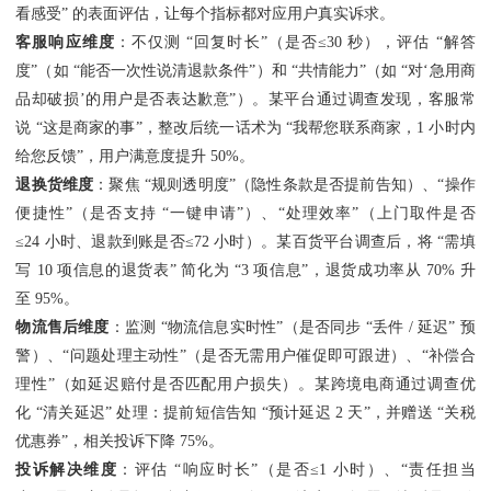
看感受” 的表面评估，让每个指标都对应用户真实诉求。
客服响应维度
：不仅测 “回复时长”（是否≤30 秒），评估 “解答
度”（如 “能否一次性说清退款条件”）和 “共情能力”（如 “对‘急用商
品却破损’的用户是否表达歉意”）。某平台通过调查发现，客服常
说 “这是商家的事”，整改后统一话术为 “我帮您联系商家，1 小时内
给您反馈”，用户满意度提升 50%。
退换货维度
：聚焦 “规则透明度”（隐性条款是否提前告知）、“操作
便捷性”（是否支持 “一键申请”）、“处理效率”（上门取件是否
≤24 小时、退款到账是否≤72 小时）。某百货平台调查后，将 “需填
写 10 项信息的退货表” 简化为 “3 项信息”，退货成功率从 70% 升
至 95%。
物流售后维度
：监测 “物流信息实时性”（是否同步 “丢件 / 延迟” 预
警）、“问题处理主动性”（是否无需用户催促即可跟进）、“补偿合
理性”（如延迟赔付是否匹配用户损失）。某跨境电商通过调查优
化 “清关延迟” 处理：提前短信告知 “预计延迟 2 天”，并赠送 “关税
优惠券”，相关投诉下降 75%。
投诉解决维度
：评估 “响应时长”（是否≤1 小时）、“责任担当