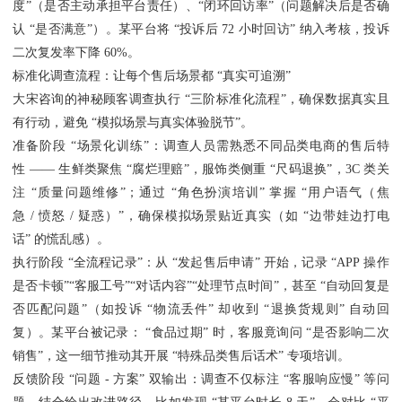
度”（是否主动承担平台责任）、“闭环回访率”（问题解决后是否确
认 “是否满意”）。某平台将 “投诉后 72 小时回访” 纳入考核，投诉
二次复发率下降 60%。
标准化调查流程：让每个售后场景都 “真实可追溯”
大宋咨询的神秘顾客调查执行 “三阶标准化流程”，确保数据真实且
有行动，避免 “模拟场景与真实体验脱节”。
准备阶段 “场景化训练”：调查人员需熟悉不同品类电商的售后特
性 —— 生鲜类聚焦 “腐烂理赔”，服饰类侧重 “尺码退换”，3C 类关
注 “质量问题维修”；通过 “角色扮演培训” 掌握 “用户语气（焦
急 / 愤怒 / 疑惑）”，确保模拟场景贴近真实（如 “边带娃边打电
话” 的慌乱感）。
执行阶段 “全流程记录”：从 “发起售后申请” 开始，记录 “APP 操作
是否卡顿”“客服工号”“对话内容”“处理节点时间”，甚至 “自动回复是
否匹配问题”（如投诉 “物流丢件” 却收到 “退换货规则” 自动回
复）。某平台被记录： “食品过期” 时，客服竟询问 “是否影响二次
销售”，这一细节推动其开展 “特殊品类售后话术” 专项培训。
反馈阶段 “问题 - 方案” 双输出：调查不仅标注 “客服响应慢” 等问