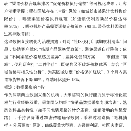
表”“渠道价格合规率排名”“促销价格执行偏差” 等可视化成果，让客
户清晰掌握：哪些区域存在 “冲货” 风险（如城郊市某果汁饮料售价
限价），哪些渠道价格执行规范（如连锁便利店新品价格达标
率 98%），哪些规格产品需要调整定价策略（如 1L 装茶饮料因溢价
过高导致滞销）。
这些数据直接转化为治理措施：针对 “社区便利店临期饮料清库” 问
题，协助客户优化 “临期产品退换货政策”，避免渠道自行降价；依
据 “不同渠道价格敏感度差异”，差异化促销方案 —— 市侧重 “满
减”，便利店主打 “二件半价”，既销售又不破坏价格体系；结合 “区
域价格与相关性分析”，为某区域划定 “价格保护红线”，3 个月内渠
道窜货投诉下降 60%，终端环比提升 18%。
积淀：数据采集的 “书”
作为深耕商业数据采集的机构，大宋咨询的执行能力源于标准化流
程与行业经验双重。采集团队均经 “快消品数据采集专项培训”，熟
悉饮料品类特性（如不同包装规格的计价逻辑、促销活动的常见套
路），手持设备通过加密传输确保数据，采样过程遵循 “随机抽
样 + 分层覆盖” 原则，确保覆盖大型商、连锁便利店、社区夫妻店、