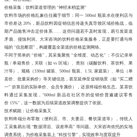
价格采集：饮料渠道管理的 “神经末梢监测”
饮料市场的价格乱象往往藏于细节：同一 500ml 瓶装水在便利店与
市价差达 20%，新品饮料因促销信息传递失真导致区域价格战，临
期产品抛售冲击定价体系…… 这些问题若不及时发现，易引发渠道
矛盾、侵蚀利润。大宋咨询的饮料价格采集服务，正是要打通与终
端的 “信息断层”，构建覆盖全渠道的价格监测网络。
不同于简单的 “价格”，其采集聚焦 “全维度、动态化” ：不仅记录单
瓶 / 单箱售价，关联（如 vs 区域）、类别（碳酸饮料、茶饮料、果
汁等）、规格（330ml 罐装、500ml 瓶装、1.5L 家庭装）、单位（单
卖价、批量采购价）等关键信息，甚至延伸至促销场景（如 “买二赠
一” 折算后的实际单价、会员专属价），还原终端价格生态。某茶饮
料通过采集发现，“600ml 新品在社区市的促销价普遍建议零售
价 15%”，这一数据为后续渠道政策调整提供了依据。
技术赋能：让价格采集又
饮料终端分布零散（便利店、市、夫妻店、餐饮渠道等），传统人
工采集易出现 “数据滞后、误差率高” 等问题。大宋咨询依托的实地
调查系统，为价格采集装上 “科技引擎”，实现效率与度双提升