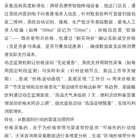
采集流程高度标准化：调研员携带智能终端设备，抵达门店后，通
过系统内置的电子问卷逐项录入信息，针对瓶装饮料可直接扫描包
装二维码，系统自动识别、规格、生产批次等基础数据，避免人工
录入错漏（如将 “500ml” 误记为 “550ml”）；价格信息需 “双验
证”—— 既价签明示价格，也通过 “购买询价” 确认实际成交价格
（含是否参与满减、是否可叠加优惠券），确保数据真实反映消费
者实际支付成本。
动态监测机制让价格波动 “无处遁形”。系统支持周期性采集（如每
周固定时段监测）与实时补采（针对促销节点、新品上市等关键
期），形成 “价格波动曲线”，直观呈现 “工作日 vs 周末价格差
异”“节庆促销前后价格变化”“新品铺市价格达标率” 等趋势。某碳酸
饮料通过动态监测发现，“高温天气来临前 3 天，便利店饮料备货量
增加但价格未同步上调”，据此提前启动 “高温促销预案”，实现与利
润双增长。
转化：从数据到行动的渠道治理闭环
价格采集的，在于为价格管理与渠道管控提供 “可操作的行动指
南”。大宋咨询将采集数据进行多维度分析，生成 “区域价格带分布