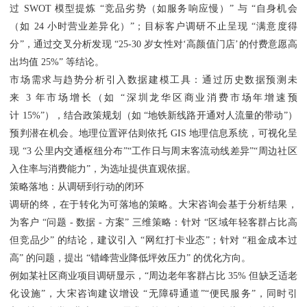
过 SWOT 模型提炼 “竞品劣势（如服务响应慢）” 与 “自身机会
（如 24 小时营业差异化）”；目标客户调研不止呈现 “满意度得
分”，通过交叉分析发现 “25-30 岁女性对‘高颜值门店’的付费意愿高
出均值 25%” 等结论。
市场需求与趋势分析引入数据建模工具：通过历史数据预测未
来 3 年市场增长（如 “深圳龙华区商业消费市场年增速预
计 15%”），结合政策规划（如 “地铁新线路开通对人流量的带动”）
预判潜在机会。地理位置评估则依托 GIS 地理信息系统，可视化呈
现 “3 公里内交通枢纽分布”“工作日与周末客流动线差异”“周边社区
入住率与消费能力”，为选址提供直观依据。
策略落地：从调研到行动的闭环
调研的终，在于转化为可落地的策略。大宋咨询会基于分析结果，
为客户 “问题 - 数据 - 方案” 三维策略：针对 “区域年轻客群占比高
但竞品少” 的结论，建议引入 “网红打卡业态”；针对 “租金成本过
高” 的问题，提出 “错峰营业降低坪效压力” 的优化方向。
例如某社区商业项目调研显示，“周边老年客群占比 35% 但缺乏适老
化设施”，大宋咨询建议增设 “无障碍通道”“便民服务”，同时引