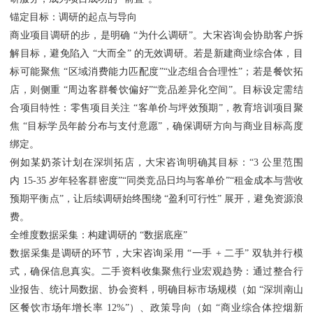
锚定目标：调研的起点与导向
商业项目调研的步，是明确 “为什么调研”。大宋咨询会协助客户拆
解目标，避免陷入 “大而全” 的无效调研。若是新建商业综合体，目
标可能聚焦 “区域消费能力匹配度”“业态组合合理性”；若是餐饮拓
店，则侧重 “周边客群餐饮偏好”“竞品差异化空间”。目标设定需结
合项目特性：零售项目关注 “客单价与坪效预期”，教育培训项目聚
焦 “目标学员年龄分布与支付意愿”，确保调研方向与商业目标高度
绑定。
例如某奶茶计划在深圳拓店，大宋咨询明确其目标：“3 公里范围
内 15-35 岁年轻客群密度”“同类竞品日均与客单价”“租金成本与营收
预期平衡点”，让后续调研始终围绕 “盈利可行性” 展开，避免资源浪
费。
全维度数据采集：构建调研的 “数据底座”
数据采集是调研的环节，大宋咨询采用 “一手 + 二手” 双轨并行模
式，确保信息真实。二手资料收集聚焦行业宏观趋势：通过整合行
业报告、统计局数据、协会资料，明确目标市场规模（如 “深圳南山
区餐饮市场年增长率 12%”）、政策导向（如 “商业综合体控烟新