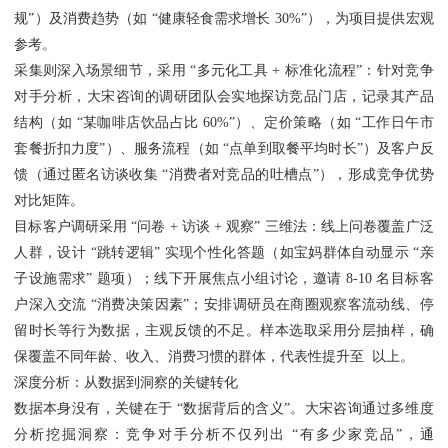
规”）及消费趋势（如 “健康轻食需求增长 30%”），为项目提供宏观
参考。
采集则深入场景细节，采用 “多元化工具 + 标准化流程”：针对竞争
对手分析，大宋咨询的调研团队会实地探访竞品门店，记录其产品
结构（如 “某咖啡店饮品占比 60%”）、定价策略（如 “工作日午市
套餐折扣力度”）、服务流程（如 “点单到取餐平均时长”）及客户反
馈（通过匿名访谈收集 “消费者对竞品的吐槽点”），形成竞争优势
对比矩阵。
目标客户调研采用 “问卷 + 访谈 + 观察” 三维法：线上问卷覆盖广泛
人群，设计 “跳转逻辑” 实现个性化答题（如宝妈群体自动显示 “亲
子设施需求” 题项）；线下开展焦点小组讨论，邀请 8-10 名目标客
户深入交流 “消费决策因素”；安排调研员在商圈观察客流动线、停
留时长等行为数据，主观反馈的不足。样本选取采用分层抽样，确
保覆盖不同年龄、收入、消费习惯的群体，代表性提升至 以上。
深度分析：从数据到洞察的关键转化
数据本身没有，关键在于 “数据背后的含义”。大宋咨询通过多维度
分析挖掘洞察：竞争对手分析不仅列出 “有多少家竞品”，通