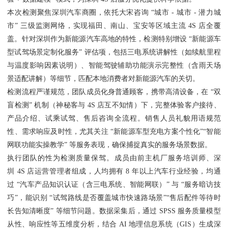
本次检测聚焦深圳汽车商圈，依托大宋咨询 “城市 - 城市 - 潜力城
市” 三级监测网络，实现福田、南山、宝安等区域主流 4S 店全覆
盖。针对深圳作为新能源汽车高地的特性，检测特别增设 “新能源车
型试驾场景定制化服务” 评估项，包括三电系统讲解性（如续航里程
与温度影响因素说明）、智能驾驶辅助功能演示完整性（含雨天场
景适配讲解）等细节，匹配本地消费者对新能源汽车的关切。
检测流程严谨规范，团队成员化身普通顾客，携带高清设备，在 “双
盲检测” 机制（神秘客与 4S 店互不知情）下，完整体验客户接待、
产品介绍、试乘试驾、售后咨询全流程。销售人员礼貌用语规范
性、需求响应及时性，尤其关注 “新能源车型充电方案个性化”“智能
网联功能实操教学” 等服务表现，确保捕捉真实的服务场景数据。
执行团队的性为检测质量保驾。成员由前主机厂服务培训师、深
圳 4S 店运营管理者组成，人均拥有 8 年以上汽车行业经验，均通
过 “汽车产品知识认证（含三电系统、智能网联）” 与 “服务暗访技
巧”，能识别 “试驾路线是否覆盖城市快速路场景”“售后配件等待时
长告知清晰度” 等细节问题。数据采集后，通过 SPSS 服务质量模型
从性、响应性等五维度分析，结合 AI 地理信息系统（GIS）生成深