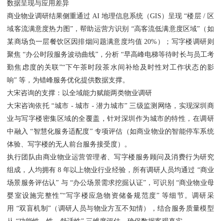
数据呈现与应用差异
商业物业调研结果侧重通过 AI 地理信息系统（GIS）呈现 “楼层 / 区
域客流满意度热力图”，帮助运营方识别 “高客流低满意度区域”（如
某商场负一层餐饮区因排烟问题满意度均值 20%）；写字楼调研则
聚焦 “办公时段服务波动曲线”，分析 “早高峰电梯等待时长与员工考
勤焦虑度的关联”“下午茶时段茶水间补给及时性对工作状态的影
响” 等，为错峰服务优化提供数据支撑。
大宋咨询的支撑：以全域能力赋能两类物业调研
大宋咨询依托 “城市 - 城市 - 潜力城市” 三级监测网络，实现深圳商
业与写字楼密集区域的全覆盖，针对深圳作为城市的特性，在调研
中融入 “智慧化服务适配度” 专项评估（如商业物业的智能停车系统
体验、写字楼的无人前台服务接受度）。
执行团队由商业物业运营管理者、写字楼服务顾问及消费行为研究
组成，人均拥有 8 年以上物业行业经验，所有调研人员均通过 “商业
场景服务评估认” 与 “办公场景需求挖掘认证”，可识别 “商业物业母
婴室设施完整性”“写字楼应急物资储备规范度” 等细节。调研采
用 “双盲机制”（调研人员与物业方互不知情），结合服务质量模型