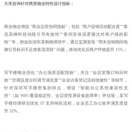
大宋咨询针对两类物业特性设计指标：
商业物业增设 “商业运营协同指标”，包括 “商户促销活动配合度”“客
流高峰时段动线引导有效性”“夜间安保巡逻频次对商户感的影
响” 等，例如在深圳某购物调研中，通过监测发现 “周末促销期间电
梯引导标识不足致客流滞留” 问题，推动优化后商户坪效提升 15%；
写字楼物业强化 “办公场景适配指标”，关注 “会议室预订响应时
效”“空调温度分区调节满意度”“企业访客登记流程便捷性” 等细节，
针对深圳写字楼密集的特点，增设 “智能办公系统兼容性支
持”（如 WiFi 覆盖稳定性、会议室投屏设备故障率）评估项，某写
字楼经调研后优化 IT 支持响应流程，企业员工办公效率满意度提
升 32%。