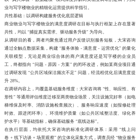
业与写字楼物业的精细化运营提供科学指引。
共性基础：以调研构建服务优化底层逻辑
商业物业与写字楼物业的满意度调研在目标与执行框架上存在显著
共性，均以 “捕捉真实需求、驱动服务升级” 为导向。
从调研目的看，两者均聚焦通过用户反馈识别服务短板，大宋咨询
通过全触点数据采集，构建 “服务体验 - 满意度 - 运营优化” 的量化
关联模型，无论是商业综合体的商户满意度还是写字楼的企业员
工，终都指向 “问题 - 原因 - 方案” 的闭环改进，例如某商业项目通
过调研发现 “公共区域保洁频次不足” 问题，经流程优化后满意度提
升 28%。
在调研内容上，均覆盖基础服务维度：大宋咨询将 “性、响应性、有
形性” 等通用评估维度迁移至两类物业场景，关注设施完好率（如电
梯维保及时率、消防设施检查频次）、服务响应速度（如报修处理
时效、跟进闭环率）、环境维护质量（如公共区域整洁度、绿化养
护水平）等基础指标，确保基础服务 “底线达标”。
在执行层面，均依托大宋咨询的标准化调研体系：采用 “线上问
卷 + 线下访谈 + 场景观察” 的立体化采集方式，调查员经 “物业服务