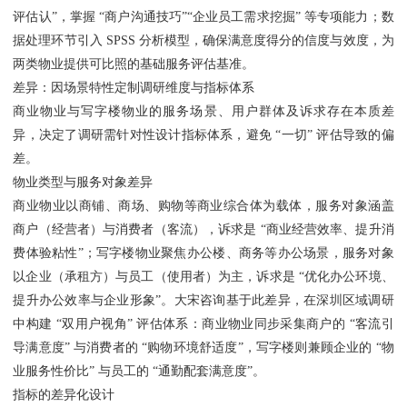
评估认”，掌握 “商户沟通技巧”“企业员工需求挖掘” 等专项能力；数
据处理环节引入 SPSS 分析模型，确保满意度得分的信度与效度，为
两类物业提供可比照的基础服务评估基准。
差异：因场景特性定制调研维度与指标体系
商业物业与写字楼物业的服务场景、用户群体及诉求存在本质差
异，决定了调研需针对性设计指标体系，避免 “一切” 评估导致的偏
差。
物业类型与服务对象差异
商业物业以商铺、商场、购物等商业综合体为载体，服务对象涵盖
商户（经营者）与消费者（客流），诉求是 “商业经营效率、提升消
费体验粘性”；写字楼物业聚焦办公楼、商务等办公场景，服务对象
以企业（承租方）与员工（使用者）为主，诉求是 “优化办公环境、
提升办公效率与企业形象”。大宋咨询基于此差异，在深圳区域调研
中构建 “双用户视角” 评估体系：商业物业同步采集商户的 “客流引
导满意度” 与消费者的 “购物环境舒适度”，写字楼则兼顾企业的 “物
业服务性价比” 与员工的 “通勤配套满意度”。
指标的差异化设计