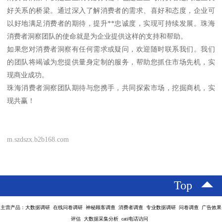
好关系的桥梁。通过深入了解消费者的需求、喜好和态度，企业可
以好地满足消费者的期待，提升**忠诚度，实现可持续发展。珠海
消费者洞察团队的使命就是为企业提供这样的支持和帮助。
如果您对消费者洞察有任何需求或疑问，欢迎随时联系我们。我们
的团队将竭诚为您提供量身定制的服务，帮助您抓住市场先机，实
现商业成功。
珠海消费者洞察团队期待与您携手，共同探索市场，挖掘商机，实
现共赢！
m.szdszx.b2b168.com
Top
主营产品：大数据调研 在线问卷调研 神秘顾客调查 消费者调查 专业数据调研 问卷调查 广告效果
评估 大数据采集分析 cati电话访问