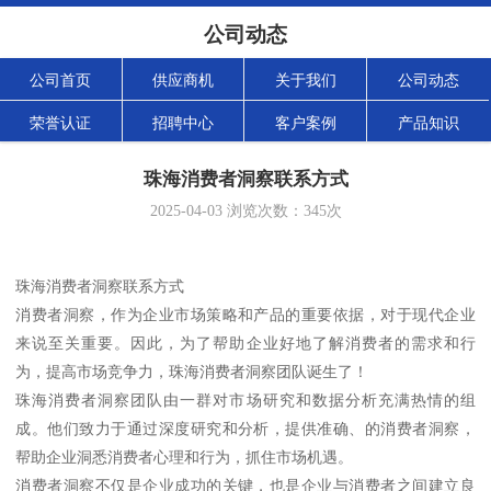
公司动态
公司首页
供应商机
关于我们
公司动态
荣誉认证
招聘中心
客户案例
产品知识
珠海消费者洞察联系方式
2025-04-03
浏览次数：
345
次
珠海消费者洞察联系方式
消费者洞察，作为企业市场策略和产品的重要依据，对于现代企业
来说至关重要。因此，为了帮助企业好地了解消费者的需求和行
为，提高市场竞争力，珠海消费者洞察团队诞生了！
珠海消费者洞察团队由一群对市场研究和数据分析充满热情的组
成。他们致力于通过深度研究和分析，提供准确、的消费者洞察，
帮助企业洞悉消费者心理和行为，抓住市场机遇。
消费者洞察不仅是企业成功的关键，也是企业与消费者之间建立良