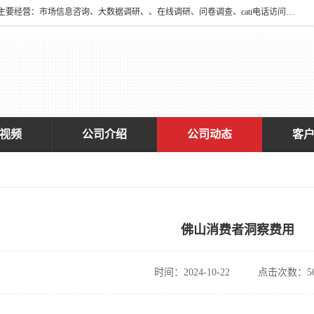
深圳大宋咨询有限公司2016年于深圳市宝安区新安街道海旺社区成立。主要经营：市场信息咨询、大数据调研、、在线调研、问卷调查、cati电话访问、神秘顾客调查、广告效果评估、消费者调查、大数据采集分析等，从事广告业务、国内贸易、数据采集、数据处理；公共文明测评。
视频
公司介绍
公司动态
客
佛山消费者洞察费用
时间：2024-10-22
点击次数：50