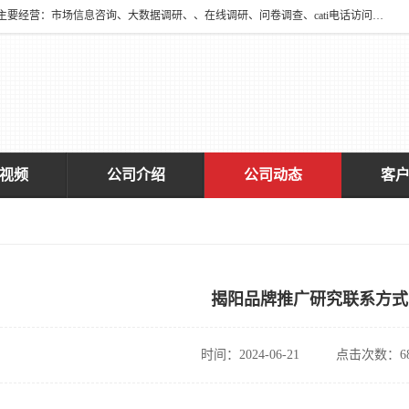
深圳大宋咨询有限公司2016年于深圳市宝安区新安街道海旺社区成立。主要经营：市场信息咨询、大数据调研、、在线调研、问卷调查、cati电话访问、神秘顾客调查、广告效果评估、消费者调查、大数据采集分析等，从事广告业务、国内贸易、数据采集、数据处理；公共文明测评。
视频
公司介绍
公司动态
客
揭阳品牌推广研究联系方式
时间：2024-06-21
点击次数：68