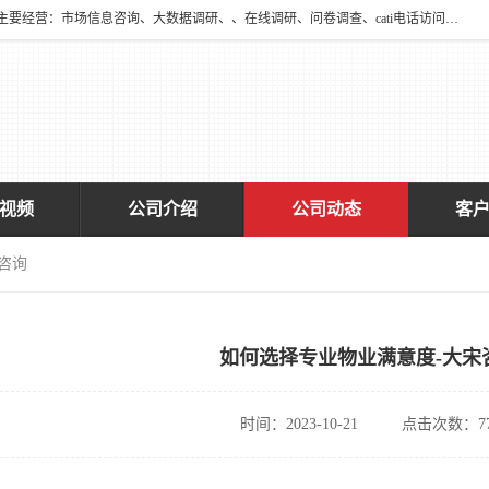
深圳大宋咨询有限公司2016年于深圳市宝安区新安街道海旺社区成立。主要经营：市场信息咨询、大数据调研、、在线调研、问卷调查、cati电话访问、神秘顾客调查、广告效果评估、消费者调查、大数据采集分析等，从事广告业务、国内贸易、数据采集、数据处理；公共文明测评。
视频
公司介绍
公司动态
客
咨询
如何选择专业物业满意度-大宋
时间：2023-10-21
点击次数：77