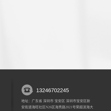
13246702245
地址：广东省 深圳市 宝安区 深圳市宝安区新
安街道海旺社区N26区海秀路2021号荣超滨海大