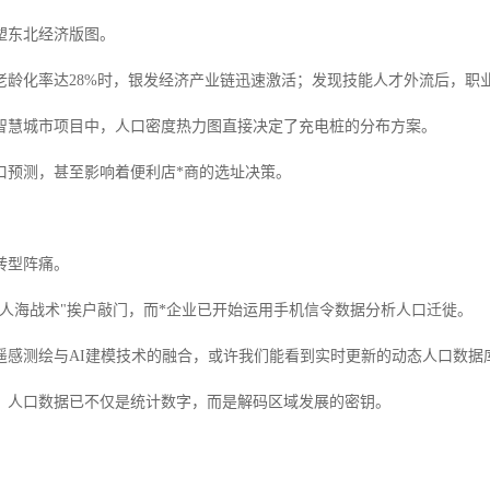
塑东北经济版图。
老龄化率达28%时，银发经济产业链迅速激活；发现技能人才外流后，职
智慧城市项目中，人口密度热力图直接决定了充电桩的分布方案。
口预测，甚至影响着便利店*商的选址决策。
转型阵痛。
"人海战术"挨户敲门，而*企业已开始运用手机信令数据分析人口迁徙。
遥感测绘与AI建模技术的融合，或许我们能看到实时更新的动态人口数据
，人口数据已不仅是统计数字，而是解码区域发展的密钥。