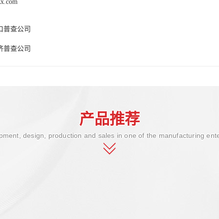
zx.com
口普查公司
济普查公司
产品推荐
ment, design, production and sales in one of the manufacturing ent