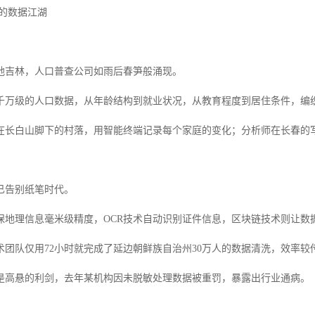
后的数据江湖
地吉林，人口普查公司如雨后春笋般涌现。
千万级的人口数据，从年龄结构到就业状况，从教育程度到居住条件，编
在长白山脚下的村落，用智能终端记录每个家庭的变化；分析师在长春的
已告别纸笔时代。
保地理信息毫米级精度，OCR技术自动识别证件信息，区块链技术则让数
术团队仅用72小时就完成了延边朝鲜族自治州30万人的数据清洗，效率较
是高悬的利剑，去年某机构因未脱敏处理数据被重罚，暴露出行业通病。