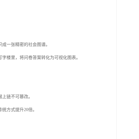
织成一张精密的社会图谱。
写字楼里，将问卷答案转化为可视化图表。
据上链不可篡改。
传统方式提升20倍。