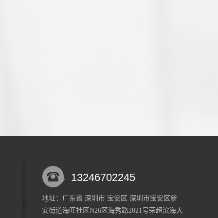
13246702245
地址：广东省 深圳市 宝安区 深圳市宝安区新
安街道海旺社区N26区海秀路2021号荣超滨海大