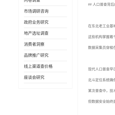
问卷调查
## 人口普查背
市场调研咨询
政府业务研究
在东北老工业基
地产选址调查
这些机构掌握着
消费者洞察
数据采集员穿梭
品牌推广研究
线上渠道查价格
现代人口普查早
座谈会研究
北斗定位系统确
某次普查中，技
但数据安全始终