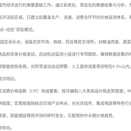
城市经济运行的重要基础工作，通过系统化、常态化的数据收集与分析，
经济活跃区域，已建立起覆盖生产、流通、消费全环节的价格监测体系，
点+动态"双轨模式。
余个固定采价点，涵盖农贸市场、商超、药店等民生场所，对粮油肉蛋、蔬菜
商品和突发价格波动，启动机动监测小组进行专项跟踪，确保数据采集的
智能校验系统，对异常波动自动预警，人工复核误差率控制在0.3%以内，
层次特征。
民消费价格指数（CPI）构成要素，按月编制八大类商品价格走势图谱；
响程度；宏观层面则结合区域产业特点，对光伏组件、集成电路等特色行
框架，既能捕捉微观市场的即时变化，又能预判中长期价格趋势。
用导向。