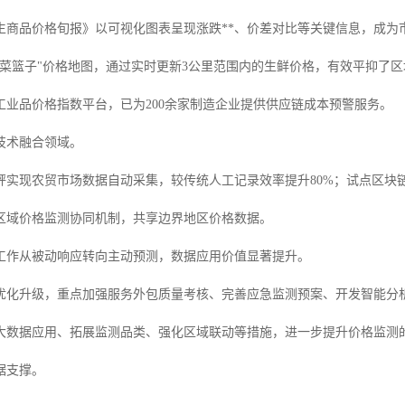
生商品价格旬报》以可视化图表呈现涨跌**、价差对比等关键信息，成为
"菜篮子"价格地图，通过实时更新3公里范围内的生鲜价格，有效平抑了
的工业品价格指数平台，已为200余家制造企业提供供应链成本预警服务。
技术融合领域。
秤实现农贸市场数据自动采集，较传统人工记录效率提升80%；试点区块
区域价格监测协同机制，共享边界地区价格数据。
工作从被动响应转向主动预测，数据应用价值显著提升。
优化升级，重点加强服务外包质量考核、完善应急监测预案、开发智能分
大数据应用、拓展监测品类、强化区域联动等措施，进一步提升价格监测
据支撑。