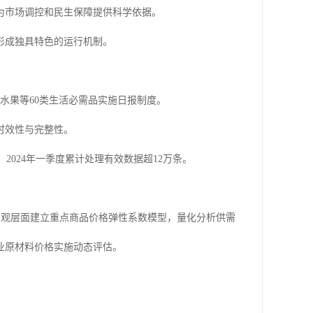
为市场调控和民生保障提供科学依据。
形成独具特色的运行机制。
水果等60类生活必需品实施日报制度。
时效性与完整性。
2024年一季度累计处理有效数据超12万条。
中观层面建立重点商品价格弹性系数模型，量化分析供需
业原材料价格实施动态评估。