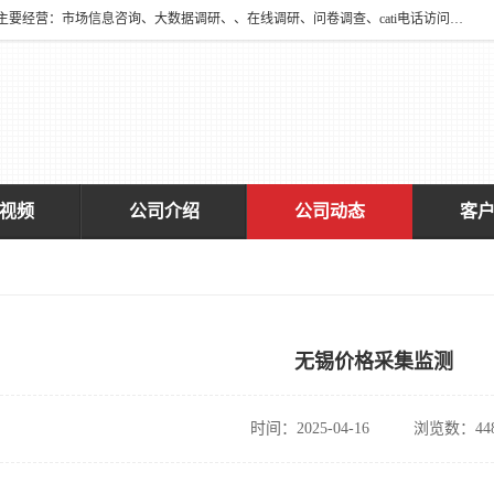
深圳大宋咨询有限公司2016年于深圳市宝安区新安街道海旺社区成立。主要经营：市场信息咨询、大数据调研、、在线调研、问卷调查、cati电话访问、神秘顾客调查、广告效果评估、消费者调查、大数据采集分析等，从事广告业务、国内贸易、数据采集、数据处理；公共文明测评。
视频
公司介绍
公司动态
客
无锡价格采集监测
时间：2025-04-16
浏览数：44