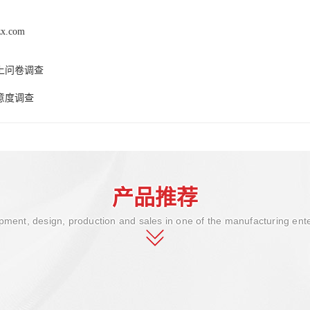
zx.com
上问卷调查
意度调查
产品推荐
ment, design, production and sales in one of the manufacturing ent