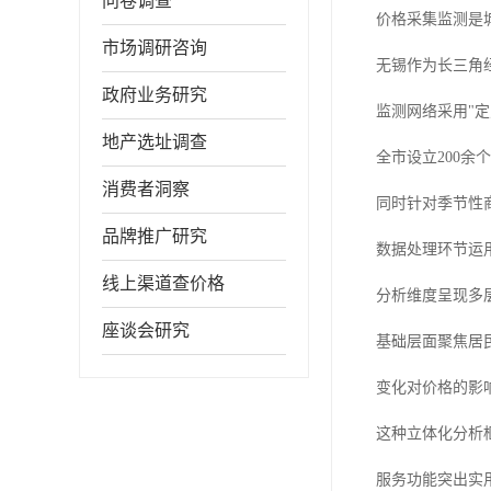
问卷调查
价格采集监测是
市场调研咨询
无锡作为长三角
政府业务研究
监测网络采用"定
地产选址调查
全市设立200
消费者洞察
同时针对季节性
品牌推广研究
数据处理环节运用
线上渠道查价格
分析维度呈现多
座谈会研究
基础层面聚焦居
变化对价格的影
这种立体化分析
服务功能突出实