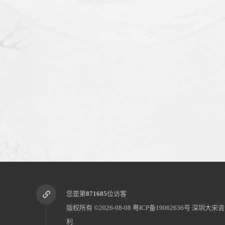
您是第
871685
位访客
版权所有 ©2026-08-08
粤ICP备19062636号
深圳大宋咨
利.