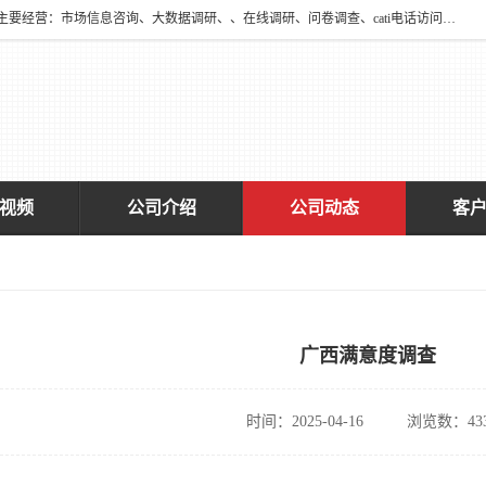
深圳大宋咨询有限公司2016年于深圳市宝安区新安街道海旺社区成立。主要经营：市场信息咨询、大数据调研、、在线调研、问卷调查、cati电话访问、神秘顾客调查、广告效果评估、消费者调查、大数据采集分析等，从事广告业务、国内贸易、数据采集、数据处理；公共文明测评。
视频
公司介绍
公司动态
客
广西满意度调查
时间：2025-04-16
浏览数：43