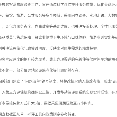
开展顾客满意度调查工作，旨在通过科学评估提升服务质量，优化营商环
售、餐饮、旅游、公共服务等多个领域，采用问卷调查、实地走访、大数
上，既包含服务态度、办事效率等基础维度，也关注投诉处理、个性化服
商品质量与售后保障，餐饮业侧重卫生环境与口味体验，旅游业则突出基
别关注流程简化与政策透明度，反映出对民生需求的精准把握。
服务响应速度的提升较为显著，线上办理渠道的完善使等候时间平均缩短4
准不统一、部分偏远地区设施老化等问题仍然存在。
关部门建立了"问题清单"销号制度，将整改情况纳入绩效考核，形成"调查
引入第三方评估机构确保公正性，开发移动端评价系统实现实时反馈，在
样本量较传统方式扩大3倍，数据采集周期压缩至72小时内。
调查数据正从单一考评工具向政策制定参考转变。