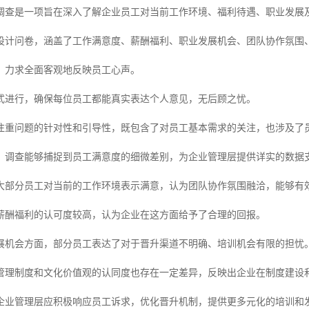
调查是一项旨在深入了解企业员工对当前工作环境、福利待遇、职业发展
设计问卷，涵盖了工作满意度、薪酬福利、职业发展机会、团队协作氛围
，力求全面客观地反映员工心声。
式进行，确保每位员工都能真实表达个人意见，无后顾之忧。
注重问题的针对性和引导性，既包含了对员工基本需求的关注，也涉及了
，调查能够捕捉到员工满意度的细微差别，为企业管理层提供详实的数据
大部分员工对当前的工作环境表示满意，认为团队协作氛围融洽，能够有
薪酬福利的认可度较高，认为企业在这方面给予了合理的回报。
展机会方面，部分员工表达了对于晋升渠道不明确、培训机会有限的担忧
管理制度和文化价值观的认同度也存在一定差异，反映出企业在制度建设
企业管理层应积极响应员工诉求，优化晋升机制，提供更多元化的培训和