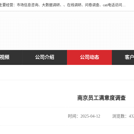
深圳大宋咨询有限公司2016年于深圳市宝安区新安街道海旺社区成立。主要经营：市场信息咨询、大数据调研、、在线调研、问卷调查、cati电话访问、神秘顾客调查、广告效果评估、消费者调查、大数据采集分析等，从事广告业务、国内贸易、数据采集、数据处理；公共文明测评。
视频
公司介绍
公司动态
客
南京员工满意度调查
时间：2025-04-12
浏览数：43