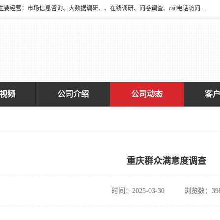
深圳大宋咨询有限公司2016年于深圳市宝安区新安街道海旺社区成立。主要经营：市场信息咨询、大数据调研、、在线调研、问卷调查、cati电话访问、神秘顾客调查、广告效果评估、消费者调查、大数据采集分析等，从事广告业务、国内贸易、数据采集、数据处理；公共文明测评。
视频
公司介绍
公司动态
客
重庆群众满意度调查
时间：2025-03-30
浏览数：39