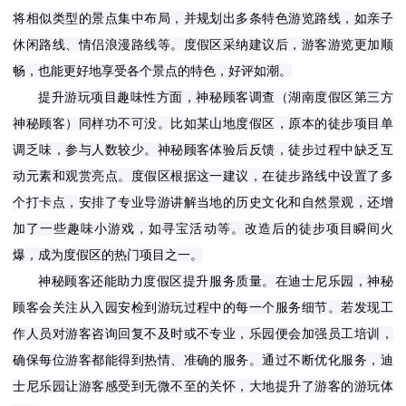
将相似类型的景点集中布局，并规划出多条特色游览路线，如亲子
休闲路线、情侣浪漫路线等。度假区采纳建议后，游客游览更加顺
畅，也能更好地享受各个景点的特色，好评如潮。
提升游玩项目趣味性方面，神秘顾客调查
（
湖南度假区第三方
同样功不可没。比如某山地度假区，原本的徒步项目单
神秘顾客
）
调乏味，参与人数较少。神秘顾客体验后反馈，徒步过程中缺乏互
动元素和观赏亮点。度假区根据这一建议，在徒步路线中设置了多
个打卡点，安排了专业导游讲解当地的历史文化和自然景观，还增
加了一些趣味小游戏，如寻宝活动等。改造后的徒步项目瞬间火
爆，成为度假区的热门项目之一。
神秘顾客还能助力度假区提升服务质量。在迪士尼乐园，神秘
顾客会关注从入园安检到游玩过程中的每一个服务细节。若发现工
作人员对游客咨询回复不及时或不专业，乐园便会加强员工培训，
确保每位游客都能得到热情、准确的服务。通过不断优化服务，迪
士尼乐园让游客感受到无微不至的关怀，大地提升了游客的游玩体