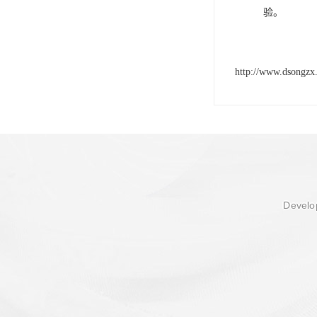
验。
http://www.dsongzx
Develop