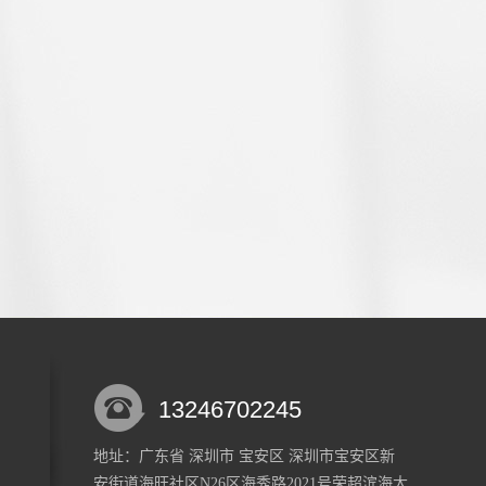
13246702245
地址：广东省 深圳市 宝安区 深圳市宝安区新
安街道海旺社区N26区海秀路2021号荣超滨海大