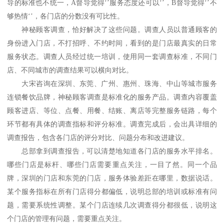
导的标准也不统一，A督导觉得‘’服务态度还可以‘’，B督导觉得‘’不
够热情‘’，各门店的分数没有可比性。
神秘顾客调查，恰好解决了这些问题。调查人员以普通顾客的
身份进入门店，不打招呼、不约时间，看到的是门店最真实的日常
服务状态。调查人员经过统一培训，使用同一套调查标准，不同门
店、不同城市的调查结果可以横向对比。
大宋咨询在深圳、东莞、广州、惠州、珠海、中山等城市服务
连锁餐饮品牌，神秘顾客调查是标准化的服务产品。调查内容覆盖
顾客进店、等位、点餐、用餐、结账、离店等完整服务链路，每个
环节都有具体的调查指标和评分标准。调查完成后，会出具详细的
调查报告，包含各门店的评分对比、问题分布和改进建议。
总部拿到调查报告，可以清楚地知道各门店的服务水平排名。
哪些门店是标杆、哪些门店需要重点关注，一目了然。同一个品
牌，深圳的门店和东莞的门店，服务体验差距在哪里，数据说话。
某个服务指标在所有门店得分都偏低，说明总部的培训或标准有问
题，需要系统性调整。某个门店连续几次调查得分都很低，说明这
个门店的管理有问题，需要重点关注。