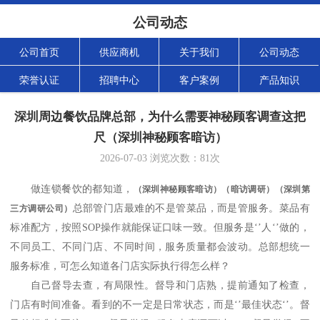
公司动态
公司首页
供应商机
关于我们
公司动态
荣誉认证
招聘中心
客户案例
产品知识
深圳周边餐饮品牌总部，为什么需要神秘顾客调查这把
尺（深圳神秘顾客暗访）
2026-07-03
浏览次数：
81
次
做连锁餐饮的都知道，
（深圳神秘顾客暗访）（暗访调研）（深圳第
总部管门店最难的不是管菜品，而是管服务。菜品有
三方调研公司）
标准配方，按照
SOP操作就能保证口味一致。但服务是‘’人‘’做的，
不同员工、不同门店、不同时间，服务质量都会波动。总部想统一
服务标准，可怎么知道各门店实际执行得怎么样？
自己督导去查，有局限性。督导和门店熟，提前通知了检查，
门店有时间准备。看到的不一定是日常状态，而是
‘’最佳状态‘’。督