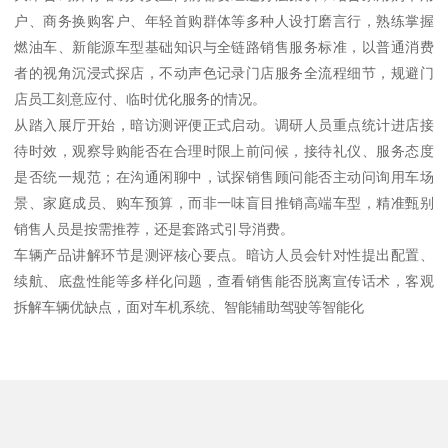
户、商务换购客户、年轻首购群体等多种人设打磨言行，熟练掌握
燃油车、新能源车型基础知识与全链路销售服务标准，以普通消费
者的视角沉浸式探店，不动声色记录门店服务全流程细节，规避门
店员工刻意应付、临时优化服务的情况。
从踏入展厅开始，暗访测评便正式启动。调研人员重点统计进店接
待时效，观察导购能否在合理时限上前问候，接待礼仪、服务态度
是否统一规范；在沟通闲聊中，试探销售顾问能否主动问询用车场
景、家庭成员、购车预算，而非一味盲目推销高端车型，精准甄别
销售人员是按需推荐，还是套路式引导消费。
车辆产品讲解环节是测评核心要点。暗访人员会针对性提出配置、
续航、底盘性能等多样化问题，查看销售能否脱离宣传话术，客观
拆解车辆优缺点，面对车机系统、智能辅助驾驶等智能化