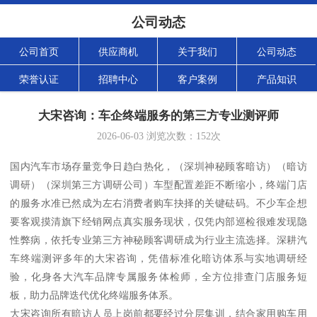
公司动态
公司首页
供应商机
关于我们
公司动态
荣誉认证
招聘中心
客户案例
产品知识
大宋咨询：车企终端服务的第三方专业测评师
2026-06-03
浏览次数：
152
次
国内汽车市场存量竞争日趋白热化，（深圳神秘顾客暗访）（暗访
调研）（深圳第三方调研公司）车型配置差距不断缩小，终端门店
的服务水准已然成为左右消费者购车抉择的关键砝码。不少车企想
要客观摸清旗下经销网点真实服务现状，仅凭内部巡检很难发现隐
性弊病，依托专业第三方神秘顾客调研成为行业主流选择。深耕汽
车终端测评多年的大宋咨询，凭借标准化暗访体系与实地调研经
验，化身各大汽车品牌专属服务体检师，全方位排查门店服务短
板，助力品牌迭代优化终端服务体系。
大宋咨询所有暗访人员上岗前都要经过分层集训，结合家用购车用