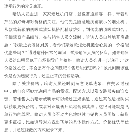
违规行为的常见表现。
暗访人员走进一家家烟灶机门店，就像普通顾客一样，带着对
产品的好奇与对价格的关注。他们先是随意地浏览展示的烟灶机，
从款式新颖的侧吸式油烟机搭配精致炉灶，到传统的顶吸式组合，
仔细观察产品细节。在与销售人员交流时，暗访人员自然地开启话
题：
“我最近要装修厨房，看你们家这款烟灶机挺合心意的，价格能
优惠些吗？” 通过这种日常的询问，试探销售人员的反应。如果销售
人员给出明显低于市场指导价的价格，暗访人员会进一步追问：“这
价格这么低，不会是有什么问题吧？售后能保证吗？” 以此判断该低
价是否为违规行为，还是正常的促销活动。
除了关注价格，暗访人员还时刻留意飞单迹象。在交谈过程
中，他们会巧妙地询问产品的货源、配送方式以及安装服务由谁负
责。若销售人员暗示或明示可以绕过正规渠道，通过其他途径购买
以获取更低价格，或者对正规售后流程含糊其辞，这很可能就是飞
单行为的线索。暗访人员会不动声色地继续与销售人员周旋，获取
更多证据，比如诱导对方说出飞单的具体操作方式、价格优势等信
息，并通过隐蔽的方式记录下来。