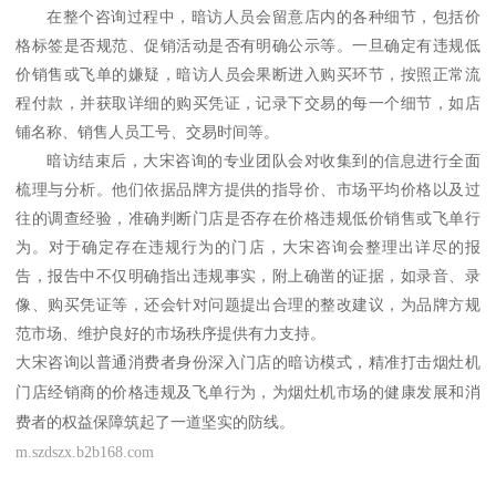
在整个咨询过程中，暗访人员会留意店内的各种细节，包括价
格标签是否规范、促销活动是否有明确公示等。一旦确定有违规低
价销售或飞单的嫌疑，暗访人员会果断进入购买环节，按照正常流
程付款，并获取详细的购买凭证，记录下交易的每一个细节，如店
铺名称、销售人员工号、交易时间等。
暗访结束后，大宋咨询的专业团队会对收集到的信息进行全面
梳理与分析。他们依据品牌方提供的指导价、市场平均价格以及过
往的调查经验，准确判断门店是否存在价格违规低价销售或飞单行
为。对于确定存在违规行为的门店，大宋咨询会整理出详尽的报
告，报告中不仅明确指出违规事实，附上确凿的证据，如录音、录
像、购买凭证等，还会针对问题提出合理的整改建议，为品牌方规
范市场、维护良好的市场秩序提供有力支持。
大宋咨询以普通消费者身份深入门店的暗访模式，精准打击烟灶机
门店经销商的价格违规及飞单行为，为烟灶机市场的健康发展和消
费者的权益保障筑起了一道坚实的防线。
m.szdszx.b2b168.com