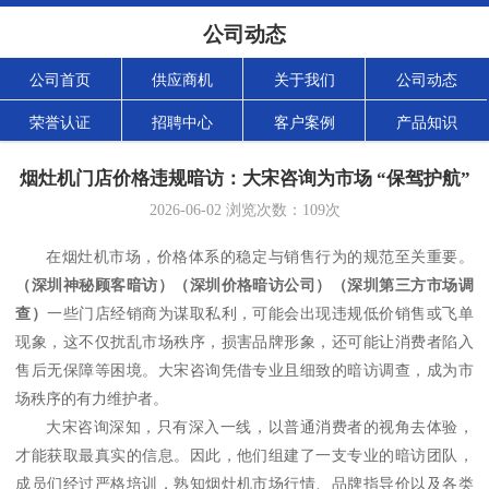
公司动态
公司首页
供应商机
关于我们
公司动态
荣誉认证
招聘中心
客户案例
产品知识
烟灶机门店价格违规暗访：大宋咨询为市场 “保驾护航”
2026-06-02
浏览次数：
109
次
在烟灶机市场，价格体系的稳定与销售行为的规范至关重要。
（
深圳神秘顾客暗访
）（
深圳价格暗访公司
）（
深圳第三方市场调
查
）
一些门店经销商为谋取私利，可能会出现违规低价销售或飞单
现象，这不仅扰乱市场秩序，损害品牌形象，还可能让消费者陷入
售后无保障等困境。大宋咨询凭借专业且细致的暗访调查，成为市
场秩序的有力维护者。
大宋咨询深知，只有深入一线，以普通消费者的视角去体验，
才能获取最真实的信息。因此，他们组建了一支专业的暗访团队，
成员们经过严格培训，熟知烟灶机市场行情、品牌指导价以及各类