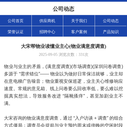
公司动态
公司首页
供应商机
关于我们
公司动态
荣誉认证
招聘中心
客户案例
产品知识
大宋帮物业读懂业主心(物业满意度调查)
2025-09-05
浏览次数：
331
次
物业与业主的矛盾，(满意度调查)(市场调查)(深圳问卷调查)
多源于 “需求错位”—— 物业以为做好日常保洁就够，业主却
在意电梯广告噪音；物业重视安保巡逻，业主关心维修响应
速度。常规的意见箱、线上问卷要么回收率低，要么难以挖
掘真实想法，导致服务改进 “隔靴搔痒”，甚至加剧业主不
满。
大宋咨询的物业满意度调查，通过 “入户访谈 + 调查” 的组合
方式僵局：调查员会提前与业主预约周末或傍晚的空闲时段