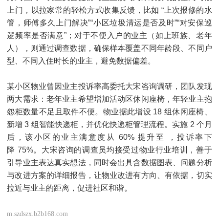
上门，以拉家常的轻松方式收集反馈，比如 “上次报修的水
管，师傅多久上门解决”“小区垃圾清运是否及时”“对安保巡
逻频率是否满意”；对于不便入户的业主（如上班族、老年
人），则通过调查数据，确保样本覆盖不同年龄段、不同户
型、不同入住时长的业主，避免数据偏差。
某小区物业曾因业主投诉率高委托大宋咨询调研，团队发现
两大需求：老年业主希望增加活动区休闲座椅，年轻业主抱
怨柜数量不足且取件不便。物业据此增设 18 组休闲座椅、
新增 3 组智能快递柜，并优化快递柜管理流程。实施 2 个月
后，该小区的业主满意度从 60% 提升至 ，投诉率下
降 75%。大宋咨询的调查员均接受过物业行业培训，善于
引导业主表达真实想法，同时会出具含数据图表、问题分析
与改进方案的详细报告，让物业改进有方向、有依据，切实
拉近与业主的距离，促进社区和谐。
m.szdszx.b2b168.com