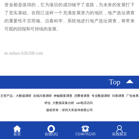
资金都是值得的，它为项目的成功铺平了道路，为未来的发展打下
了坚实基础。在阳江这样一个充满发展潜力的地区，地产选址调查
的重要性不言而喻。沿着科学、系统地进行地产选址调查，将带来
可观的回报和可持续的发展。
m.szdszx.b2b168.com
Top
主营产品：大数据调研 在线问卷调研 神秘顾客调查 消费者调查 专业数据调研 问卷调查 广告效果
评估 大数据采集分析 cati电话访问
版权所有：深圳大宋咨询有限公司
首页
在线QQ
13246702245
在线留言