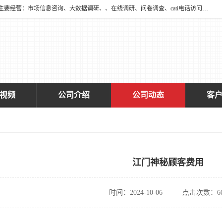
深圳大宋咨询有限公司2016年于深圳市宝安区新安街道海旺社区成立。主要经营：市场信息咨询、大数据调研、、在线调研、问卷调查、cati电话访问、神秘顾客调查、广告效果评估、消费者调查、大数据采集分析等，从事广告业务、国内贸易、数据采集、数据处理；公共文明测评。
视频
公司介绍
公司动态
客
江门神秘顾客费用
时间：2024-10-06
点击次数：60