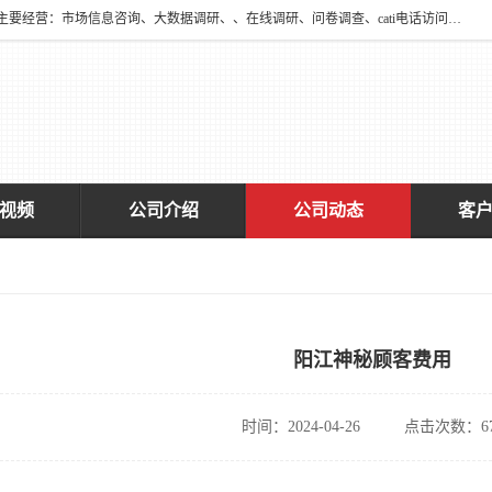
深圳大宋咨询有限公司2016年于深圳市宝安区新安街道海旺社区成立。主要经营：市场信息咨询、大数据调研、、在线调研、问卷调查、cati电话访问、神秘顾客调查、广告效果评估、消费者调查、大数据采集分析等，从事广告业务、国内贸易、数据采集、数据处理；公共文明测评。
视频
公司介绍
公司动态
客
阳江神秘顾客费用
时间：2024-04-26
点击次数：67