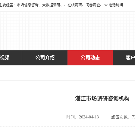
深圳大宋咨询有限公司2016年于深圳市宝安区新安街道海旺社区成立。主要经营：市场信息咨询、大数据调研、、在线调研、问卷调查、cati电话访问、神秘顾客调查、广告效果评估、消费者调查、大数据采集分析等，从事广告业务、国内贸易、数据采集、数据处理；公共文明测评。
视频
公司介绍
公司动态
客
湛江市场调研咨询机构
时间：2024-04-13
点击次数：73