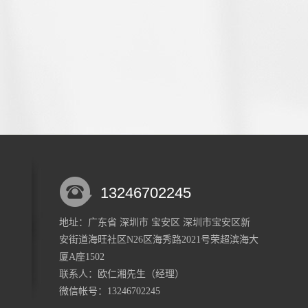
13246702245
地址：广东省 深圳市 宝安区 深圳市宝安区新
安街道海旺社区N26区海秀路2021号荣超滨海大
厦A座1502
联系人：欧仁湘
先生
（经理）
微信帐号：13246702245