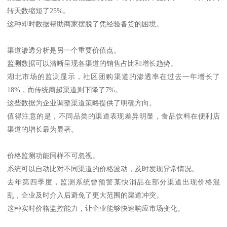
转天数缩短了25%。
这种即时数据帮助商家摆脱了凭经验备货的困境。
渠道渗透分析是另一个重要价值点。
监测数据可以清晰呈现各渠道的销售占比和增长趋势。
湖北市场的监测显示，社区团购渠道的渗透率在过去一年增长了
18%，而传统商超渠道则下降了7%。
这些数据为企业调整渠道策略提供了明确方向。
值得注意的是，不同品类的渠道表现差异明显，食品饮料在便利店
渠道的增长最为显著。
价格监测功能同样不可忽视。
系统可以自动比对不同渠道的价格波动，及时发现异常情况。
去年第四季度，监测系统曾预警某快消品在部分渠道出现价格混
乱，企业及时介入后避免了更大范围的渠道冲突。
这种实时价格监控能力，让企业能够快速响应市场变化。